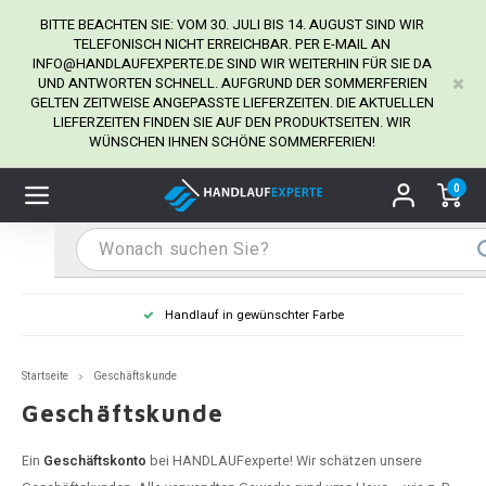
BITTE BEACHTEN SIE: VOM 30. JULI BIS 14. AUGUST SIND WIR
TELEFONISCH NICHT ERREICHBAR. PER E-MAIL AN
INFO@HANDLAUFEXPERTE.DE
SIND WIR WEITERHIN FÜR SIE DA
UND ANTWORTEN SCHNELL. AUFGRUND DER SOMMERFERIEN
Hauptmenü / Handlaufhalter
Hauptmenü / Tipps & Tricks
Hauptmenü / Handlauf
Hauptmenü / Extra
GELTEN ZEITWEISE ANGEPASSTE LIEFERZEITEN. DIE AKTUELLEN
Handlaufhalter
Tipps & Tricks
Handlauf
Extra
LIEFERZEITEN FINDEN SIE AUF DEN PRODUKTSEITEN. WIR
WÜNSCHEN IHNEN SCHÖNE SOMMERFERIEN!
dlauf Edelstahl
dlaufhalter Edelstahl
kstift
H
H
H
H
H
H
H
H
H
H
H
H
H
H
H
H
ndlauf Ausmessen
0
ndlauf schwarz
dlaufhalter schwarz
dlauf mit Gehrungswinkeln
H
H
H
H
H
H
H
H
H
H
H
H
H
H
H
H
dlauf Montieren
dlauf anthrazit
dlaufhalter anthrazit
lstahl Reinigung
H
H
H
H
H
H
H
H
H
H
H
H
A
A
A
A
Handlauf in gewünschter Farbe
dlauf grau
dlaufhalter weiß
hrauben
H
H
H
A
H
H
A
H
A
A
H
A
Startseite
Geschäftskunde
dlauf weiß
dlaufhalter Stahl
all- & Gewindebohrer
H
H
A
A
H
A
A
Geschäftskunde
dlauf in RAL Farbe nach Wunsch
dlaufhalter in RAL Farbe nach Wunsch
iderstange
H
A
A
Ein
Geschäftskonto
bei HANDLAUFexperte! Wir schätzen unsere