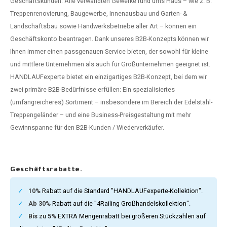
Geschäftskunden. Alle verwandten Gewerke rund ums Haus – wie z. B.
dlauf Stahl
A
Treppenrenovierung, Baugewerbe, Innenausbau und Garten- &
Landschaftsbau sowie Handwerksbetriebe aller Art – können ein
ndlauf Schmiedeeisen
Geschäftskonto beantragen. Dank unseres B2B-Konzepts können wir
Ihnen immer einen passgenauen Service bieten, der sowohl für kleine
dlauf Gunmetal Optik
und mittlere Unternehmen als auch für Großunternehmen geeignet ist.
HANDLAUFexperte bietet ein einzigartiges B2B-Konzept, bei dem wir
dlauf Bronze Optik
zwei primäre B2B-Bedürfnisse erfüllen: Ein spezialisiertes
(umfangreicheres) Sortiment – insbesondere im Bereich der Edelstahl-
Treppengeländer – und eine Business-Preisgestaltung mit mehr
Gewinnspanne für den B2B-Kunden / Wiederverkäufer.
Geschäftsrabatte.
10%
Rabatt auf die Standard "HANDLAUFexperte-Kollektion".
Ab 30%
Rabatt auf die "4Railing Großhandelskollektion".
Bis zu 5%
EXTRA Mengenrabatt bei größeren Stückzahlen auf