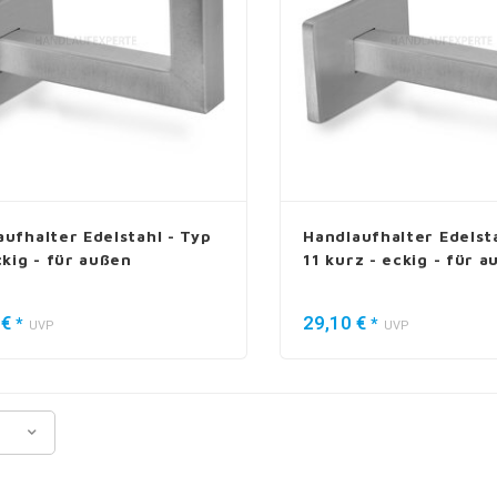
aufhalter Edelstahl - Typ
Handlaufhalter Edelsta
ckig - für außen
11 kurz - eckig - für 
 €
29,10 €
*
*
UVP
UVP