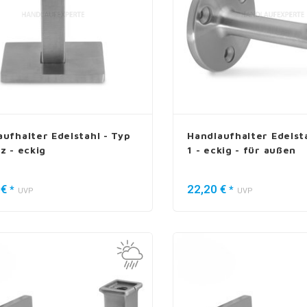
aufhalter Edelstahl - Typ
Handlaufhalter Edelsta
z - eckig
1 - eckig - für außen
 €
22,20 €
*
*
UVP
UVP