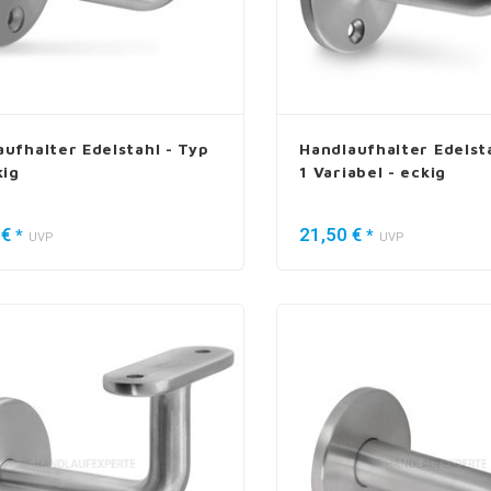
aufhalter Edelstahl - Typ
Handlaufhalter Edelsta
kig
1 Variabel - eckig
 €
21,50 €
*
*
UVP
UVP