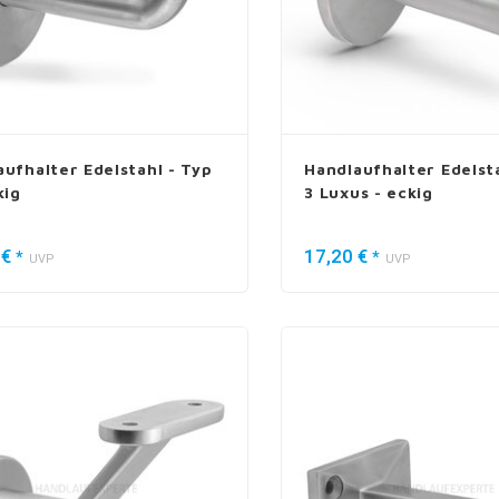
aufhalter Edelstahl - Typ
Handlaufhalter Edelsta
kig
3 Luxus - eckig
 €
17,20 €
*
*
UVP
UVP