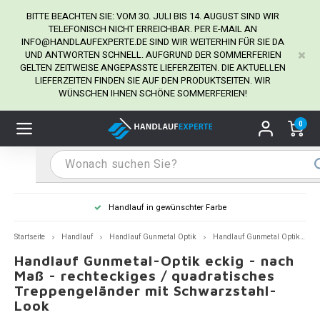
BITTE BEACHTEN SIE: VOM 30. JULI BIS 14. AUGUST SIND WIR
TELEFONISCH NICHT ERREICHBAR. PER E-MAIL AN
INFO@HANDLAUFEXPERTE.DE
SIND WIR WEITERHIN FÜR SIE DA
UND ANTWORTEN SCHNELL. AUFGRUND DER SOMMERFERIEN
Hauptmenü / Handlaufhalter
Hauptmenü / Tipps & Tricks
Hauptmenü / Handlauf
Hauptmenü / Extra
GELTEN ZEITWEISE ANGEPASSTE LIEFERZEITEN. DIE AKTUELLEN
Handlaufhalter
Tipps & Tricks
Handlauf
Extra
LIEFERZEITEN FINDEN SIE AUF DEN PRODUKTSEITEN. WIR
WÜNSCHEN IHNEN SCHÖNE SOMMERFERIEN!
dlauf Edelstahl
dlaufhalter Edelstahl
kstift
H
H
H
H
H
H
H
H
H
H
H
H
H
H
H
H
ndlauf Ausmessen
0
ndlauf schwarz
dlaufhalter schwarz
dlauf mit Gehrungswinkeln
H
H
H
H
H
H
H
H
H
H
H
H
H
H
H
H
dlauf Montieren
dlauf anthrazit
dlaufhalter anthrazit
lstahl Reinigung
H
H
H
H
H
H
H
H
H
H
H
H
A
A
A
A
Handlauf in gewünschter Farbe
dlauf grau
dlaufhalter weiß
hrauben
H
H
H
A
H
H
A
H
A
A
H
A
Startseite
Handlauf
Handlauf Gunmetal Optik
Handlauf Gunmetal Optik - eckig
Handlauf Gunmetal-Optik eckig - nach
dlauf weiß
dlaufhalter Stahl
all- & Gewindebohrer
H
H
A
A
H
A
A
Maß - rechteckiges / quadratisches
Treppengeländer mit Schwarzstahl-
dlauf in RAL Farbe nach Wunsch
dlaufhalter in RAL Farbe nach Wunsch
iderstange
H
A
A
Look