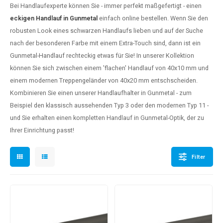
Bei Handlaufexperte können Sie - immer perfekt maßgefertigt - einen
dlauf Stahl
A
eckigen Handlauf in Gunmetal
einfach online bestellen. Wenn Sie den
ndlauf Schmiedeeisen
robusten Look eines
schwarzen Handlaufs
lieben und auf der Suche
nach der besonderen Farbe mit einem Extra-Touch sind, dann ist ein
dlauf Gunmetal Optik
Gunmetal-Handlauf
rechteckig etwas für Sie! In unserer Kollektion
können Sie sich zwischen einem 'flachen' Handlauf von 40x10 mm und
dlauf Bronze Optik
einem modernen
Treppengeländer
von 40x20 mm entschscheiden.
Kombinieren Sie einen unserer
Handlaufhalter
in Gunmetal - zum
Beispiel den klassisch aussehenden Typ 3 oder den modernen Typ 11 -
und Sie erhalten einen kompletten Handlauf in Gunmetal-Optik, der zu
Ihrer Einrichtung passt!
Filter