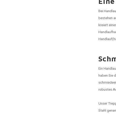
Eine
Bei Handlau
bestehen a
kreiert ein
Handlaufha
Handlauf(ha
Schm
Ein Handlau
haben Sie d
schmiedeeis
robustes Ac
Unser Trepp
Stahl genan