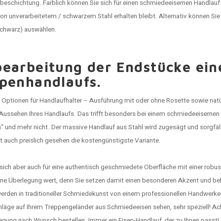
rbeschichtung. Farblich können Sie sich für einen schmiedeeisernen Handlau
n unverarbeitetem / schwarzem Stahl erhalten bleibt. Alternativ können Sie
schwarz) auswählen.
earbeitung der Endstücke ei
penhandlaufs.
 Optionen für Handlaufhalter – Ausführung mit oder ohne Rosette sowie natür
Aussehen Ihres Handlaufs. Das trifft besonders bei einem schmiedeeisernen 
n" und mehr nicht. Der massive
Handlauf aus Stahl
wird zugesägt und sorgfäl
t auch preislich gesehen die kostengünstigste Variante.
sich aber auch für eine authentisch geschmiedete Oberfläche mit einer robus
 eine Überlegung wert, denn Sie setzen damit einen besonderen Akzent und 
rden in traditioneller Schmiedekunst von einem professionellen Handwerker 
läge auf Ihrem
Treppengeländer
aus Schmiedeeisen sehen, sehr speziell! Ach
iegung
nach Wunsch bestellen. Immer ein Eisen-Handlauf, der zu Ihnen passt!