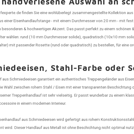
 handverlesene Auswahl an sc
fexperte.de finden Sie eine wohlüberlegt zusammengestellte Kollektion aus
us einer Eisenhandlaufstange - mit einem Durchmesser von 20 mm - mit fest
en besonderen & hochwertigen Akzent. Das passt perfekt zu einem schönen 
lter wählen: rund (10 mm Durchmesser solide), quadratisch (10x10 mm solid
lter) mit passender Rosette (rund oder quadratisch) zu bestellen, für eine
iedeeisen, Stahl-Farbe oder 
f aus Schmiedeeisen garantiert ein authentisches
Treppengeländer aus Eise
ie Wahl zwischen rohem Stahl / Eisen mit einer transparenten Beschichtung 
erner Treppenhandlauf ist sehr vielseitig. Er passt wunderbar zu einem klass
cessoire in einem modernen Interieur.
enhandlauf aus Schmiedeeisen wird gefertigt aus rohem Konstruktionsstahl,
nt wird. Dieser Handlauf aus Metall ist ohne Beschichtung nicht optimal nutz