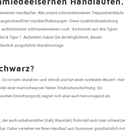
hmiedeeisernen Handläufen.
 eisernen Handläufen. Alle unsere schmiedeeisernen Treppenhandläufe
 angeschweißten Handlaufhalterungen. Diese Qualitätsbearbeitung
& authentischen schmiedeeisernen Look. Sie können aus drei Typen
e) & Type 1. Außerdem haben Sie die Möglichkeit, diesen
 ordentlich ausgeführte Wandmontage.
Schwarz?
n
. Es ist sehr charakter- und stilvoll und hat einen rustikalen Akzent. Hier
oder einer mattschwarzen feinen Strukturbeschichtung. Ein
ischen Einrichtungsstil, eignet sich aber auch hervorragend als
 der auch unbehandelter Stahl, Blaustahl, Rohstahl und/oder schwarzer
bar. Daher versehen wir Ihren Handlauf aus Gusseisen grundsätzlich mit