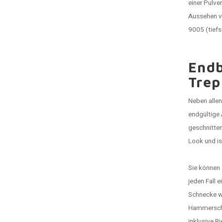
einer Pulve
Aussehen vo
9005 (tief
Endb
Trep
Neben allen
endgültige 
geschnitte
Look und is
Sie können 
jeden Fall
Schnecke we
Hammersch
inklusive B