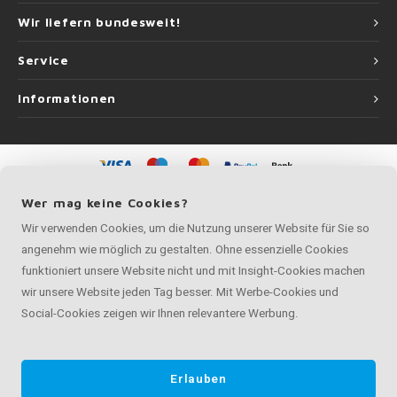
Wir liefern bundesweit!
Service
Informationen
©
Copyright
2026 Handlauf Experte | Handlauf Experte ist eine Unternehmung
Wer mag keine Cookies?
von
Roca Online GmbH
Wir verwenden Cookies, um die Nutzung unserer Website für Sie so
angenehm wie möglich zu gestalten. Ohne essenzielle Cookies
funktioniert unsere Website nicht und mit Insight-Cookies machen
wir unsere Website jeden Tag besser. Mit Werbe-Cookies und
Social-Cookies zeigen wir Ihnen relevantere Werbung.
Erlauben