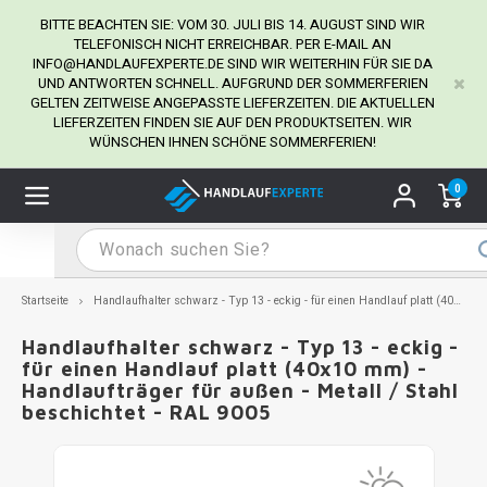
BITTE BEACHTEN SIE: VOM 30. JULI BIS 14. AUGUST SIND WIR
TELEFONISCH NICHT ERREICHBAR. PER E-MAIL AN
INFO@HANDLAUFEXPERTE.DE
SIND WIR WEITERHIN FÜR SIE DA
UND ANTWORTEN SCHNELL. AUFGRUND DER SOMMERFERIEN
Hauptmenü / Handlaufhalter
Hauptmenü / Tipps & Tricks
Hauptmenü / Handlauf
Hauptmenü / Extra
GELTEN ZEITWEISE ANGEPASSTE LIEFERZEITEN. DIE AKTUELLEN
Handlaufhalter
Tipps & Tricks
Handlauf
Extra
LIEFERZEITEN FINDEN SIE AUF DEN PRODUKTSEITEN. WIR
WÜNSCHEN IHNEN SCHÖNE SOMMERFERIEN!
dlauf Edelstahl
dlaufhalter Edelstahl
kstift
H
H
H
H
H
H
H
H
H
H
H
H
H
H
H
H
ndlauf Ausmessen
0
ndlauf schwarz
dlaufhalter schwarz
dlauf mit Gehrungswinkeln
H
H
H
H
H
H
H
H
H
H
H
H
H
H
H
H
dlauf Montieren
dlauf anthrazit
dlaufhalter anthrazit
lstahl Reinigung
H
H
H
H
H
H
H
H
H
H
H
H
A
A
A
A
Startseite
Handlaufhalter schwarz - Typ 13 - eckig - für einen Handlauf platt (40x10 mm) - Handlaufträger für außen - Metall / Stahl beschichtet - RAL 9005
dlauf grau
dlaufhalter weiß
hrauben
H
H
H
A
H
H
A
H
A
A
H
A
Handlaufhalter schwarz - Typ 13 - eckig -
für einen Handlauf platt (40x10 mm) -
Handlaufträger für außen - Metall / Stahl
dlauf weiß
dlaufhalter Stahl
all- & Gewindebohrer
H
H
A
A
H
A
A
beschichtet - RAL 9005
dlauf in RAL Farbe nach Wunsch
dlaufhalter in RAL Farbe nach Wunsch
iderstange
H
A
A