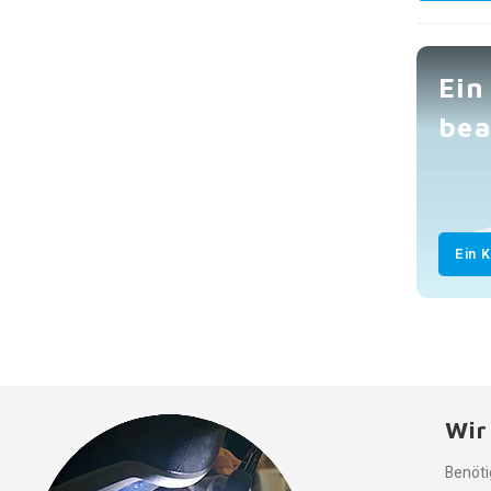
Ein
bea
Ein 
Wir
Benöti