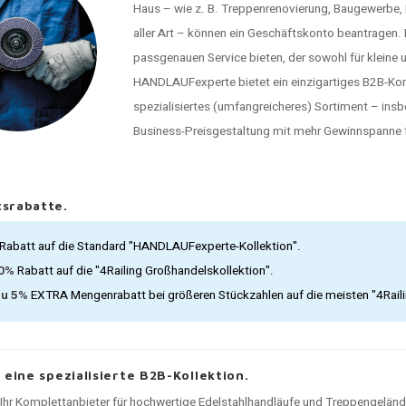
Haus – wie z. B. Treppenrenovierung, Baugewerbe
aller Art – können ein Geschäftskonto beantragen
passgenauen Service bieten, der sowohl für kleine 
HANDLAUFexperte bietet ein einzigartiges B2B-Konz
spezialisiertes (umfangreicheres) Sortiment – ins
Business-Preisgestaltung mit mehr Gewinnspanne f
srabatte.
Rabatt auf die Standard "HANDLAUFexperte-Kollektion".
30%
Rabatt auf die "4Railing Großhandelskollektion".
zu 5%
EXTRA Mengenrabatt bei größeren Stückzahlen auf die meisten "4Rail
, eine spezialisierte B2B-Kollektion.
t Ihr Komplettanbieter für hochwertige Edelstahlhandläufe und Treppengelän