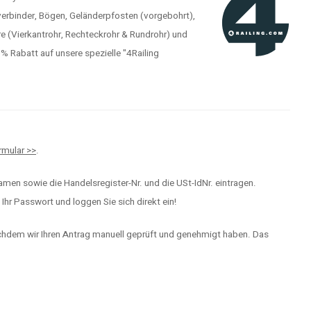
verbinder, Bögen, Geländerpfosten (vorgebohrt),
e (Vierkantrohr, Rechteckrohr & Rundrohr) und
Rabatt auf unsere spezielle "4Railing
mular >>
.
men sowie die Handelsregister-Nr. und die USt-IdNr. eintragen.
hr Passwort und loggen Sie sich direkt ein!
achdem wir Ihren Antrag manuell geprüft und genehmigt haben. Das