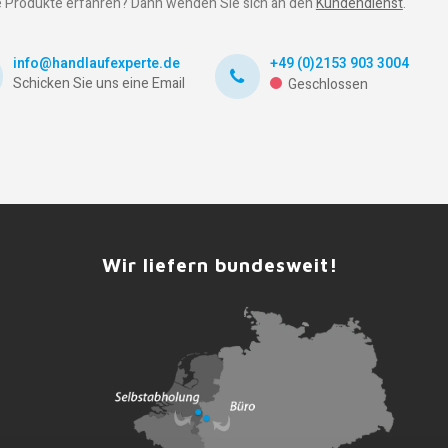
 Produkte erfahren? Dann wenden Sie sich an den
Kundendienst
.
info@handlaufexperte.de
+49 (0)2153 903 3004
Schicken Sie uns eine Email
Geschlossen
Wir liefern bundesweit!