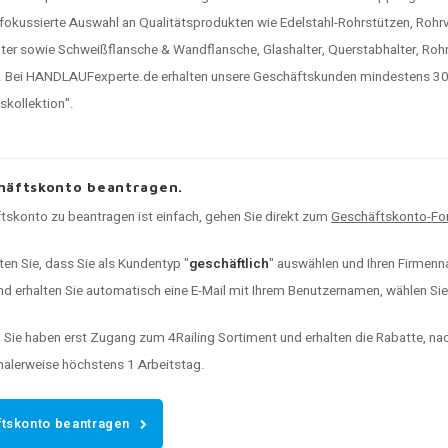
 fokussierte Auswahl an Qualitätsprodukten wie Edelstahl-Rohrstützen, Rohr
ter sowie Schweißflansche & Wandflansche, Glashalter, Querstabhalter, Rohr
 Bei HANDLAUFexperte.de erhalten unsere Geschäftskunden mindestens 30% 
kollektion".
häftskonto beantragen.
tskonto zu beantragen ist einfach, gehen Sie direkt zum
Geschäftskonto-For
ten Sie, dass Sie als Kundentyp "
geschäftlich
" auswählen und Ihren Firmenna
d erhalten Sie automatisch eine E-Mail mit Ihrem Benutzernamen, wählen Sie I
:
Sie haben erst Zugang zum 4Railing Sortiment und erhalten die Rabatte, n
malerweise höchstens 1 Arbeitstag.
tskonto beantragen