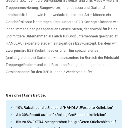
Geschäftskunden. Alle verwandten Gewerke rund ums Haus – wie z. B.
dlauf Stahl
A
Treppenrenovierung, Baugewerbe, Innenausbau und Garten- &
Landschaftsbau sowie Handwerksbetriebe aller Art – können ein
ndlauf Schmiedeeisen
Geschäftskonto beantragen. Dank unseres B2B-Konzepts können wir
Ihnen immer einen passgenauen Service bieten, der sowohl für kleine
dlauf Gunmetal Optik
und mittlere Unternehmen als auch für Großunternehmen geeignet ist.
HANDLAUFexperte bietet ein einzigartiges B2B-Konzept, bei dem wir
dlauf Bronze Optik
zwei primäre B2B-Bedürfnisse erfüllen: Ein spezialisiertes
(umfangreicheres) Sortiment – insbesondere im Bereich der Edelstahl-
Treppengeländer – und eine Business-Preisgestaltung mit mehr
Gewinnspanne für den B2B-Kunden / Wiederverkäufer.
Geschäftsrabatte.
10%
Rabatt auf die Standard "HANDLAUFexperte-Kollektion".
Ab 30%
Rabatt auf die "4Railing Großhandelskollektion".
Bis zu 5%
EXTRA Mengenrabatt bei größeren Stückzahlen auf