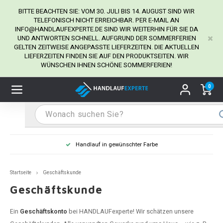
BITTE BEACHTEN SIE: VOM 30. JULI BIS 14. AUGUST SIND WIR
TELEFONISCH NICHT ERREICHBAR. PER E-MAIL AN
INFO@HANDLAUFEXPERTE.DE
SIND WIR WEITERHIN FÜR SIE DA
UND ANTWORTEN SCHNELL. AUFGRUND DER SOMMERFERIEN
Hauptmenü / Handlaufhalter
Hauptmenü / Tipps & Tricks
Hauptmenü / Handlauf
Hauptmenü / Extra
GELTEN ZEITWEISE ANGEPASSTE LIEFERZEITEN. DIE AKTUELLEN
Handlaufhalter
Tipps & Tricks
Handlauf
Extra
LIEFERZEITEN FINDEN SIE AUF DEN PRODUKTSEITEN. WIR
WÜNSCHEN IHNEN SCHÖNE SOMMERFERIEN!
dlauf Edelstahl
dlaufhalter Edelstahl
kstift
H
H
H
H
H
H
H
H
H
H
H
H
H
H
H
H
ndlauf Ausmessen
0
ndlauf schwarz
dlaufhalter schwarz
dlauf mit Gehrungswinkeln
H
H
H
H
H
H
H
H
H
H
H
H
H
H
H
H
dlauf Montieren
dlauf anthrazit
dlaufhalter anthrazit
lstahl Reinigung
H
H
H
H
H
H
H
H
H
H
H
H
A
A
A
A
Handlauf in gewünschter Farbe
dlauf grau
dlaufhalter weiß
hrauben
H
H
H
A
H
H
A
H
A
A
H
A
Startseite
Geschäftskunde
dlauf weiß
dlaufhalter Stahl
all- & Gewindebohrer
H
H
A
A
H
A
A
Geschäftskunde
dlauf in RAL Farbe nach Wunsch
dlaufhalter in RAL Farbe nach Wunsch
iderstange
H
A
A
Ein
Geschäftskonto
bei HANDLAUFexperte! Wir schätzen unsere