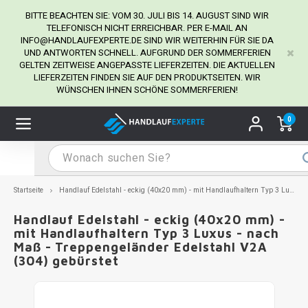
BITTE BEACHTEN SIE: VOM 30. JULI BIS 14. AUGUST SIND WIR
TELEFONISCH NICHT ERREICHBAR. PER E-MAIL AN
INFO@HANDLAUFEXPERTE.DE
SIND WIR WEITERHIN FÜR SIE DA
UND ANTWORTEN SCHNELL. AUFGRUND DER SOMMERFERIEN
Hauptmenü / Handlaufhalter
Hauptmenü / Tipps & Tricks
Hauptmenü / Handlauf
Hauptmenü / Extra
GELTEN ZEITWEISE ANGEPASSTE LIEFERZEITEN. DIE AKTUELLEN
Handlaufhalter
Tipps & Tricks
Handlauf
Extra
LIEFERZEITEN FINDEN SIE AUF DEN PRODUKTSEITEN. WIR
WÜNSCHEN IHNEN SCHÖNE SOMMERFERIEN!
dlauf Edelstahl
dlaufhalter Edelstahl
kstift
H
H
H
H
H
H
H
H
H
H
H
H
H
H
H
H
ndlauf Ausmessen
0
ndlauf schwarz
dlaufhalter schwarz
dlauf mit Gehrungswinkeln
H
H
H
H
H
H
H
H
H
H
H
H
H
H
H
H
dlauf Montieren
dlauf anthrazit
dlaufhalter anthrazit
lstahl Reinigung
H
H
H
H
H
H
H
H
H
H
H
H
A
A
A
A
Startseite
Handlauf Edelstahl - eckig (40x20 mm) - mit Handlaufhaltern Typ 3 Luxus - nach Maß - Treppengeländer Edelstahl V2A (304) gebürstet
dlauf grau
dlaufhalter weiß
hrauben
H
H
H
A
H
H
A
H
A
A
H
A
Handlauf Edelstahl - eckig (40x20 mm) -
mit Handlaufhaltern Typ 3 Luxus - nach
Maß - Treppengeländer Edelstahl V2A
dlauf weiß
dlaufhalter Stahl
all- & Gewindebohrer
H
H
A
A
H
A
A
(304) gebürstet
dlauf in RAL Farbe nach Wunsch
dlaufhalter in RAL Farbe nach Wunsch
iderstange
H
A
A