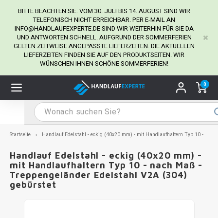
BITTE BEACHTEN SIE: VOM 30. JULI BIS 14. AUGUST SIND WIR
TELEFONISCH NICHT ERREICHBAR. PER E-MAIL AN
INFO@HANDLAUFEXPERTE.DE
SIND WIR WEITERHIN FÜR SIE DA
UND ANTWORTEN SCHNELL. AUFGRUND DER SOMMERFERIEN
Hauptmenü / Handlaufhalter
Hauptmenü / Tipps & Tricks
Hauptmenü / Handlauf
Hauptmenü / Extra
GELTEN ZEITWEISE ANGEPASSTE LIEFERZEITEN. DIE AKTUELLEN
Handlaufhalter
Tipps & Tricks
Handlauf
Extra
LIEFERZEITEN FINDEN SIE AUF DEN PRODUKTSEITEN. WIR
WÜNSCHEN IHNEN SCHÖNE SOMMERFERIEN!
dlauf Edelstahl
dlaufhalter Edelstahl
kstift
H
H
H
H
H
H
H
H
H
H
H
H
H
H
H
H
ndlauf Ausmessen
0
ndlauf schwarz
dlaufhalter schwarz
dlauf mit Gehrungswinkeln
H
H
H
H
H
H
H
H
H
H
H
H
H
H
H
H
dlauf Montieren
dlauf anthrazit
dlaufhalter anthrazit
lstahl Reinigung
H
H
H
H
H
H
H
H
H
H
H
H
A
A
A
A
Startseite
Handlauf Edelstahl - eckig (40x20 mm) - mit Handlaufhaltern Typ 10 - nach Maß - Treppengeländer Edelstahl V2A (304) gebürstet
dlauf grau
dlaufhalter weiß
hrauben
H
H
H
A
H
H
A
H
A
A
H
A
Handlauf Edelstahl - eckig (40x20 mm) -
mit Handlaufhaltern Typ 10 - nach Maß -
Treppengeländer Edelstahl V2A (304)
dlauf weiß
dlaufhalter Stahl
all- & Gewindebohrer
H
H
A
A
H
A
A
gebürstet
dlauf in RAL Farbe nach Wunsch
dlaufhalter in RAL Farbe nach Wunsch
iderstange
H
A
A