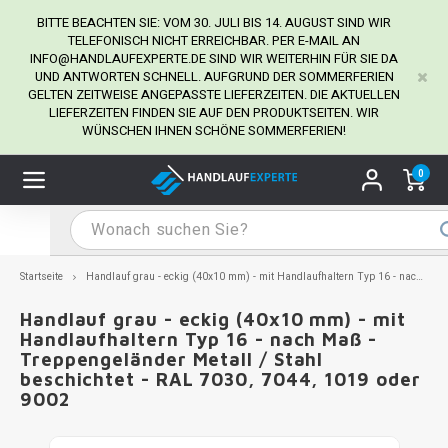
BITTE BEACHTEN SIE: VOM 30. JULI BIS 14. AUGUST SIND WIR
TELEFONISCH NICHT ERREICHBAR. PER E-MAIL AN
INFO@HANDLAUFEXPERTE.DE
SIND WIR WEITERHIN FÜR SIE DA
UND ANTWORTEN SCHNELL. AUFGRUND DER SOMMERFERIEN
Hauptmenü / Handlaufhalter
Hauptmenü / Tipps & Tricks
Hauptmenü / Handlauf
Hauptmenü / Extra
GELTEN ZEITWEISE ANGEPASSTE LIEFERZEITEN. DIE AKTUELLEN
Handlaufhalter
Tipps & Tricks
Handlauf
Extra
LIEFERZEITEN FINDEN SIE AUF DEN PRODUKTSEITEN. WIR
WÜNSCHEN IHNEN SCHÖNE SOMMERFERIEN!
dlauf Edelstahl
dlaufhalter Edelstahl
kstift
H
H
H
H
H
H
H
H
H
H
H
H
H
H
H
H
ndlauf Ausmessen
0
ndlauf schwarz
dlaufhalter schwarz
dlauf mit Gehrungswinkeln
H
H
H
H
H
H
H
H
H
H
H
H
H
H
H
H
dlauf Montieren
dlauf anthrazit
dlaufhalter anthrazit
lstahl Reinigung
H
H
H
H
H
H
H
H
H
H
H
H
A
A
A
A
Startseite
Handlauf grau - eckig (40x10 mm) - mit Handlaufhaltern Typ 16 - nach Maß - Treppengeländer Metall / Stahl beschichtet - RAL 7030, 7044, 1019 oder 9002
dlauf grau
dlaufhalter weiß
hrauben
H
H
H
A
H
H
A
H
A
A
H
A
Handlauf grau - eckig (40x10 mm) - mit
Handlaufhaltern Typ 16 - nach Maß -
Treppengeländer Metall / Stahl
dlauf weiß
dlaufhalter Stahl
all- & Gewindebohrer
H
H
A
A
H
A
A
beschichtet - RAL 7030, 7044, 1019 oder
9002
dlauf in RAL Farbe nach Wunsch
dlaufhalter in RAL Farbe nach Wunsch
iderstange
H
A
A