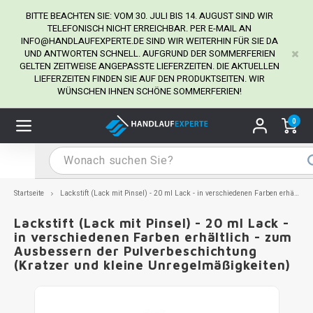
BITTE BEACHTEN SIE: VOM 30. JULI BIS 14. AUGUST SIND WIR
TELEFONISCH NICHT ERREICHBAR. PER E-MAIL AN
INFO@HANDLAUFEXPERTE.DE
SIND WIR WEITERHIN FÜR SIE DA
UND ANTWORTEN SCHNELL. AUFGRUND DER SOMMERFERIEN
Hauptmenü / Handlaufhalter
Hauptmenü / Tipps & Tricks
Hauptmenü / Handlauf
Hauptmenü / Extra
GELTEN ZEITWEISE ANGEPASSTE LIEFERZEITEN. DIE AKTUELLEN
Handlaufhalter
Tipps & Tricks
Handlauf
Extra
LIEFERZEITEN FINDEN SIE AUF DEN PRODUKTSEITEN. WIR
WÜNSCHEN IHNEN SCHÖNE SOMMERFERIEN!
dlauf Edelstahl
dlaufhalter Edelstahl
kstift
H
H
H
H
H
H
H
H
H
H
H
H
H
H
H
H
ndlauf Ausmessen
0
ndlauf schwarz
dlaufhalter schwarz
dlauf mit Gehrungswinkeln
H
H
H
H
H
H
H
H
H
H
H
H
H
H
H
H
dlauf Montieren
dlauf anthrazit
dlaufhalter anthrazit
lstahl Reinigung
H
H
H
H
H
H
H
H
H
H
H
H
A
A
A
A
Startseite
Lackstift (Lack mit Pinsel) - 20 ml Lack - in verschiedenen Farben erhältlich - zum Ausbessern der Pulverbeschichtung (Kratzer und kleine Unregelmäßigkeiten)
dlauf grau
dlaufhalter weiß
hrauben
H
H
H
A
H
H
A
H
A
A
H
A
Lackstift (Lack mit Pinsel) - 20 ml Lack -
in verschiedenen Farben erhältlich - zum
Ausbessern der Pulverbeschichtung
dlauf weiß
dlaufhalter Stahl
all- & Gewindebohrer
H
H
A
A
H
A
A
(Kratzer und kleine Unregelmäßigkeiten)
dlauf in RAL Farbe nach Wunsch
dlaufhalter in RAL Farbe nach Wunsch
iderstange
H
A
A