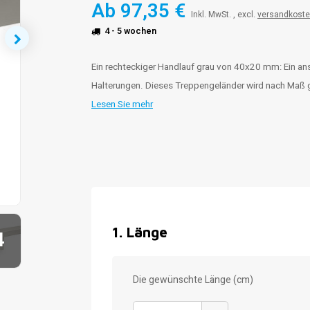
Ab
97,35 €
Inkl. MwSt. , excl.
versandkost
4 - 5 wochen
Ein rechteckiger Handlauf grau von 40x20 mm: Ein a
Halterungen. Dieses Treppengeländer wird nach Maß g
Lesen Sie mehr
1
.
Länge
4
Die gewünschte Länge (cm)