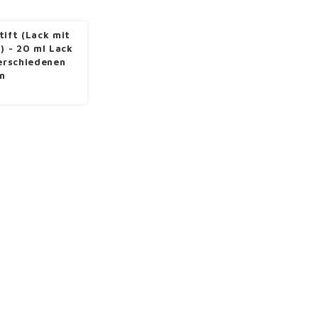
tift (Lack mit
l) - 20 ml Lack
verschiedenen
n