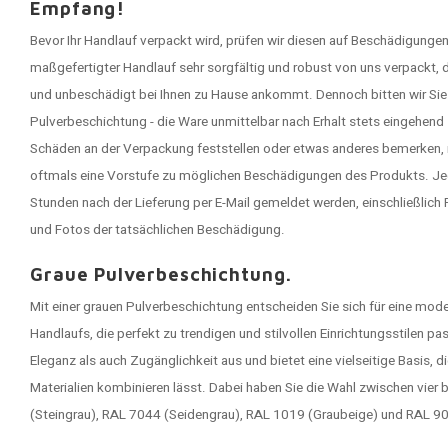
Empfang!
Bevor Ihr Handlauf verpackt wird, prüfen wir diesen auf Beschädigungen
maßgefertigter Handlauf sehr sorgfältig und robust von uns verpackt, 
und unbeschädigt bei Ihnen zu Hause ankommt. Dennoch bitten wir Sie 
Pulverbeschichtung - die Ware unmittelbar nach Erhalt stets eingehend
Schäden an der Verpackung feststellen oder etwas anderes bemerken, 
oftmals eine Vorstufe zu möglichen Beschädigungen des Produkts. J
Stunden nach der Lieferung per E-Mail gemeldet werden, einschließlic
und Fotos der tatsächlichen Beschädigung.
Graue Pulverbeschichtung.
Mit einer grauen Pulverbeschichtung entscheiden Sie sich für eine mo
Handlaufs, die perfekt zu trendigen und stilvollen Einrichtungsstilen pa
Eleganz als auch Zugänglichkeit aus und bietet eine vielseitige Basis, 
Materialien kombinieren lässt. Dabei haben Sie die Wahl zwischen vie
(Steingrau), RAL 7044 (Seidengrau), RAL 1019 (Graubeige) und RAL 9