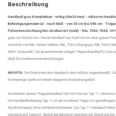
Beschreibung
Handlauf grau Komplettset - eckig (40x20 mm) - inklusive Handla
Befestigungsmaterial - nach Maß - von 30 cm bis 595 cm - Trepp
Pulverbeschichtung fein strukturiert (matt) - RAL 7030, 7044, 10
grau
von 40x20 mm. Dieser Handlauf aus Stahl ist mit einer grauen Pu
zwischen vier RAL-Farben wählen: RAL 7030 (Steingrau), RAL 7044 (S
9002 (Grauweiß). Ein ansprechender eckiger
Treppenhandlauf
in Grau 
ideal für moderne Inneneinrichtungen.
WICHTIG:
Die Endstücke des Handlaufs sind nahtlos zugeschweißt. D
hochwertige Optik mit einem eleganten Erscheinungsbild.
Sie erhalten dieses Treppenhandlauf-Set mit Stützen Typ 11, inklusive 
Die Handlaufhalterung Typ 11 ist ein moderner Träger mit geradlinige
Stockschraube) ohne sichtbare Schrauben. Der Typ 11 Handlauf-Halter is
standard und verkürzt. Wobei der Abstand zwischen der Wand und de