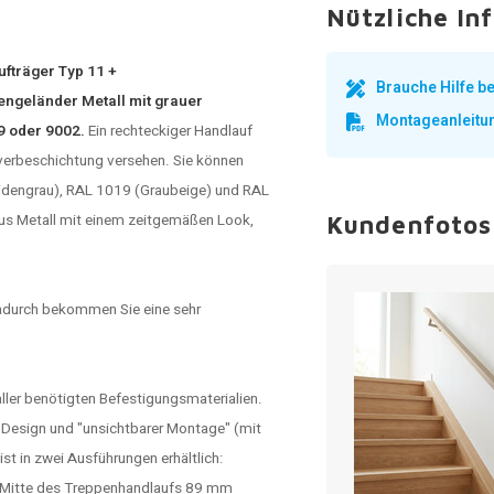
Nützliche In
ufträger Typ 11 +
Brauche Hilfe 
engeländer Metall mit grauer
Montageanleitu
19 oder 9002.
Ein rechteckiger
Handlauf
lverbeschichtung versehen. Sie können
eidengrau), RAL 1019 (Graubeige) und RAL
aus Metall mit einem zeitgemäßen Look,
Kundenfotos
adurch bekommen Sie eine sehr
aller benötigten Befestigungsmaterialien.
m Design und "unsichtbarer Montage" (mit
t in zwei Ausführungen erhältlich:
r Mitte des Treppenhandlaufs 89 mm