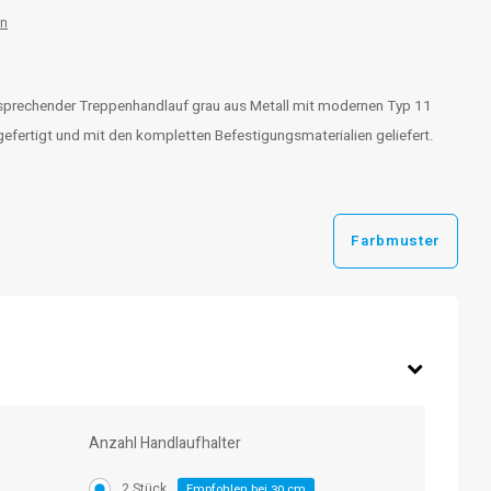
en
nsprechender Treppenhandlauf grau aus Metall mit modernen Typ 11
efertigt und mit den kompletten Befestigungsmaterialien geliefert.
Farbmuster
Anzahl Handlaufhalter
2 Stück
Empfohlen bei
cm
30