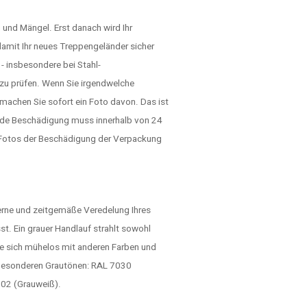
 und Mängel. Erst danach wird Ihr
damit Ihr neues Treppengeländer sicher
- insbesondere bei Stahl-
 zu prüfen. Wenn Sie irgendwelche
machen Sie sofort ein Foto davon. Das ist
ede Beschädigung muss innerhalb von 24
h Fotos der Beschädigung der Verpackung
derne und zeitgemäße Veredelung Ihres
sst. Ein grauer Handlauf strahlt sowohl
die sich mühelos mit anderen Farben und
r besonderen Grautönen: RAL 7030
002 (Grauweiß).