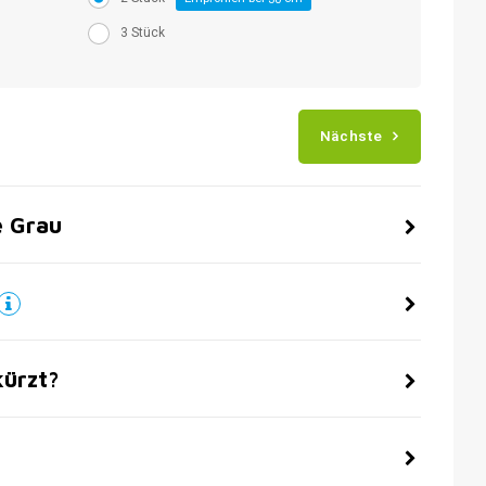
3 Stück
Nächste
e Grau
kürzt?