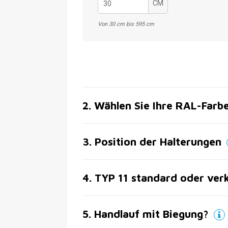
CM
Von 30 cm bis 595 cm
2
.
Wählen Sie Ihre RAL-Farb
3
.
Position der Halterungen
4
.
TYP 11 standard oder ver
5
.
Handlauf mit Biegung?