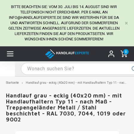
BITTE BEACHTEN SIE: VOM 30. JULI BIS 14. AUGUST SIND WIR
TELEFONISCH NICHT ERREICHBAR. PER E-MAIL AN
INFO@HANDLAUFEXPERTE.DE
SIND WIR WEITERHIN FÜR SIE DA
UND ANTWORTEN SCHNELL. AUFGRUND DER SOMMERFERIEN
Hauptmenü / Handlaufhalter
Hauptmenü / Tipps & Tricks
Hauptmenü / Handlauf
Hauptmenü / Extra
GELTEN ZEITWEISE ANGEPASSTE LIEFERZEITEN. DIE AKTUELLEN
Handlaufhalter
Tipps & Tricks
Handlauf
Extra
LIEFERZEITEN FINDEN SIE AUF DEN PRODUKTSEITEN. WIR
WÜNSCHEN IHNEN SCHÖNE SOMMERFERIEN!
dlauf Edelstahl
dlaufhalter Edelstahl
kstift
H
H
H
H
H
H
H
H
H
H
H
H
H
H
H
H
ndlauf Ausmessen
0
ndlauf schwarz
dlaufhalter schwarz
dlauf mit Gehrungswinkeln
H
H
H
H
H
H
H
H
H
H
H
H
H
H
H
H
dlauf Montieren
dlauf anthrazit
dlaufhalter anthrazit
lstahl Reinigung
H
H
H
H
H
H
H
H
H
H
H
H
A
A
A
A
Startseite
Handlauf grau - eckig (40x20 mm) - mit Handlaufhaltern Typ 11 - nach Maß - Treppengeländer Metall / Stahl beschichtet - RAL 7030, 7044, 1019 oder 9002
dlauf grau
dlaufhalter weiß
hrauben
H
H
H
A
H
H
A
H
A
A
H
A
Handlauf grau - eckig (40x20 mm) - mit
Handlaufhaltern Typ 11 - nach Maß -
Treppengeländer Metall / Stahl
dlauf weiß
dlaufhalter Stahl
all- & Gewindebohrer
H
H
A
A
H
A
A
beschichtet - RAL 7030, 7044, 1019 oder
9002
dlauf in RAL Farbe nach Wunsch
dlaufhalter in RAL Farbe nach Wunsch
iderstange
H
A
A