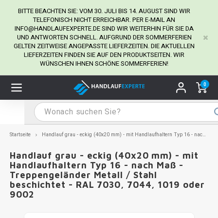
BITTE BEACHTEN SIE: VOM 30. JULI BIS 14. AUGUST SIND WIR
TELEFONISCH NICHT ERREICHBAR. PER E-MAIL AN
INFO@HANDLAUFEXPERTE.DE
SIND WIR WEITERHIN FÜR SIE DA
UND ANTWORTEN SCHNELL. AUFGRUND DER SOMMERFERIEN
Hauptmenü / Handlaufhalter
Hauptmenü / Tipps & Tricks
Hauptmenü / Handlauf
Hauptmenü / Extra
GELTEN ZEITWEISE ANGEPASSTE LIEFERZEITEN. DIE AKTUELLEN
Handlaufhalter
Tipps & Tricks
Handlauf
Extra
LIEFERZEITEN FINDEN SIE AUF DEN PRODUKTSEITEN. WIR
WÜNSCHEN IHNEN SCHÖNE SOMMERFERIEN!
dlauf Edelstahl
dlaufhalter Edelstahl
kstift
H
H
H
H
H
H
H
H
H
H
H
H
H
H
H
H
ndlauf Ausmessen
0
ndlauf schwarz
dlaufhalter schwarz
dlauf mit Gehrungswinkeln
H
H
H
H
H
H
H
H
H
H
H
H
H
H
H
H
dlauf Montieren
dlauf anthrazit
dlaufhalter anthrazit
lstahl Reinigung
H
H
H
H
H
H
H
H
H
H
H
H
A
A
A
A
Startseite
Handlauf grau - eckig (40x20 mm) - mit Handlaufhaltern Typ 16 - nach Maß - Treppengeländer Metall / Stahl beschichtet - RAL 7030, 7044, 1019 oder 9002
dlauf grau
dlaufhalter weiß
hrauben
H
H
H
A
H
H
A
H
A
A
H
A
Handlauf grau - eckig (40x20 mm) - mit
Handlaufhaltern Typ 16 - nach Maß -
Treppengeländer Metall / Stahl
dlauf weiß
dlaufhalter Stahl
all- & Gewindebohrer
H
H
A
A
H
A
A
beschichtet - RAL 7030, 7044, 1019 oder
9002
dlauf in RAL Farbe nach Wunsch
dlaufhalter in RAL Farbe nach Wunsch
iderstange
H
A
A