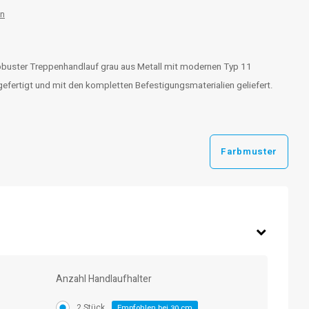
en
obuster Treppenhandlauf grau aus Metall mit modernen Typ 11
efertigt und mit den kompletten Befestigungsmaterialien geliefert.
Farbmuster
Anzahl Handlaufhalter
2 Stück
Empfohlen bei
cm
30