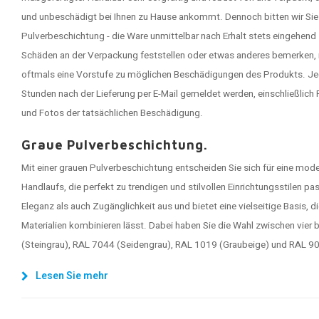
und unbeschädigt bei Ihnen zu Hause ankommt. Dennoch bitten wir Sie 
Pulverbeschichtung - die Ware unmittelbar nach Erhalt stets eingehend
Schäden an der Verpackung feststellen oder etwas anderes bemerken, 
oftmals eine Vorstufe zu möglichen Beschädigungen des Produkts. J
Stunden nach der Lieferung per E-Mail gemeldet werden, einschließlic
und Fotos der tatsächlichen Beschädigung.
Graue Pulverbeschichtung.
Mit einer grauen Pulverbeschichtung entscheiden Sie sich für eine mo
Handlaufs, die perfekt zu trendigen und stilvollen Einrichtungsstilen pa
Eleganz als auch Zugänglichkeit aus und bietet eine vielseitige Basis, 
Materialien kombinieren lässt. Dabei haben Sie die Wahl zwischen vie
(Steingrau), RAL 7044 (Seidengrau), RAL 1019 (Graubeige) und RAL 9
Lesen Sie mehr