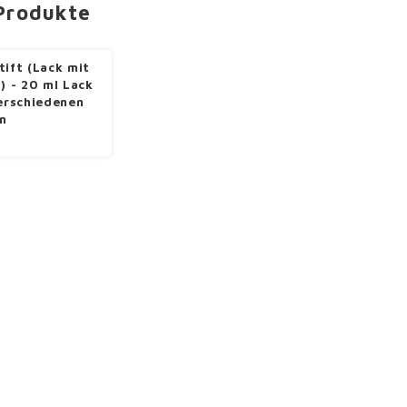
Produkte
tift (Lack mit
l) - 20 ml Lack
verschiedenen
n