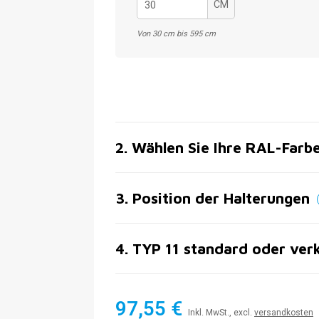
CM
Von 30 cm bis 595 cm
2
.
Wählen Sie Ihre RAL-Farb
3
.
Position der Halterungen
4
.
TYP 11 standard oder ver
97,55 €
Inkl. MwSt., excl.
versandkosten