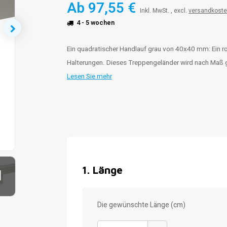
Ab
97,55 €
Inkl. MwSt. , excl.
versandkost
4 - 5 wochen
Ein quadratischer Handlauf grau von 40x40 mm: Ein r
Halterungen. Dieses Treppengeländer wird nach Maß g
Lesen Sie mehr
1
.
Länge
1
Die gewünschte Länge (cm)