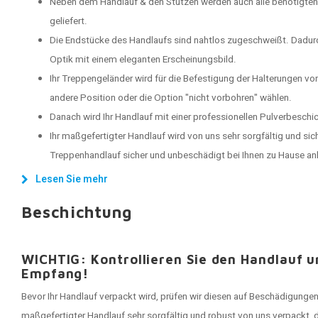
Neben dem Handlauf & den Stützen werden auch alle benötigten
geliefert.
Die Endstücke des Handlaufs sind nahtlos zugeschweißt. Dadu
Optik mit einem eleganten Erscheinungsbild.
Ihr Treppengeländer wird für die Befestigung der Halterungen vo
andere Position oder die Option "nicht vorbohren" wählen.
Danach wird Ihr Handlauf mit einer professionellen Pulverbeschi
Ihr maßgefertigter Handlauf wird von uns sehr sorgfältig und sich
Treppenhandlauf sicher und unbeschädigt bei Ihnen zu Hause 
Lesen Sie mehr
Beschichtung
WICHTIG: Kontrollieren Sie den Handlauf 
Empfang!
Bevor Ihr Handlauf verpackt wird, prüfen wir diesen auf Beschädigungen
maßgefertigter Handlauf sehr sorgfältig und robust von uns verpackt, 