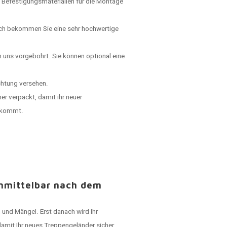
 Befestigungsmaterialien für die Montage
rch bekommen Sie eine sehr hochwertige
n uns vorgebohrt. Sie können optional eine
chtung versehen.
er verpackt, damit ihr neuer
ankommt.
unmittelbar nach dem
 und Mängel. Erst danach wird Ihr
damit Ihr neues Treppengeländer sicher