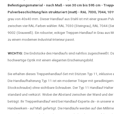
Befestigungsmaterial - nach Maß - von 30 cm bis 595 cm - Trepp
Pulverbeschichtung fein strukturiert (matt) - RAL 7030, 7044, 10
grau von 40x40 mm. Dieser Handlauf aus Stahl ist mit einer grauen Pu
zwischen vier RAL-Farben wählen: RAL 7030 (Steingrau), RAL 7044 (S
9002 (Grauweiß). Ein robuster, eckiger
Treppen-Handlauf in Grau
aus Me
zu einem modernen Industrial-Interieur passt.
WICHTIG:
Die Endstücke des Handlaufs sind nahtlos zugeschweißt. D
hochwertige Optik mit einem eleganten Erscheinungsbild.
Sie erhalten dieses Treppenhandlauf-Set mit Stützen Typ 11, inklusive 
Die Handlaufhalterung Typ 11 ist ein moderner Träger mit geradlinige
Stockschraube) ohne sichtbare Schrauben. Der Typ 11 Handlauf-Halter is
standard und verkürzt. Wobei der Abstand zwischen der Wand und de
beträgt. Ihr Treppenhandlauf wird bei Handlauf-Experte.de - in unserer
Handwerkern - auf Maß gefertigt. Die Handläufe werden auf den Millim