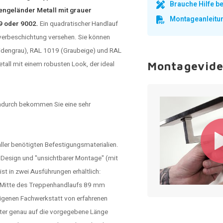
Brauche Hilfe 
engeländer Metall mit grauer
Montageanleitu
19 oder 9002.
Ein quadratischer
Handlauf
lverbeschichtung versehen. Sie können
eidengrau), RAL 1019 (Graubeige) und RAL
tall mit einem robusten Look, der ideal
Montagevid
adurch bekommen Sie eine sehr
aller benötigten Befestigungsmaterialien.
m Design und "unsichtbarer Montage" (mit
t in zwei Ausführungen erhältlich:
r Mitte des Treppenhandlaufs 89 mm
 eigenen Fachwerkstatt von erfahrenen
eter genau auf die vorgegebene Länge