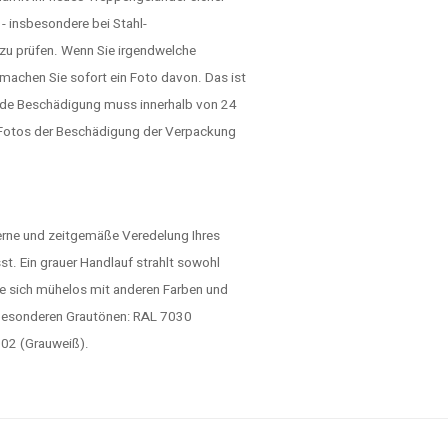
- insbesondere bei Stahl-
 zu prüfen. Wenn Sie irgendwelche
machen Sie sofort ein Foto davon. Das ist
ede Beschädigung muss innerhalb von 24
h Fotos der Beschädigung der Verpackung
derne und zeitgemäße Veredelung Ihres
sst. Ein grauer Handlauf strahlt sowohl
die sich mühelos mit anderen Farben und
r besonderen Grautönen: RAL 7030
002 (Grauweiß).