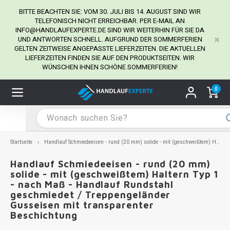
BITTE BEACHTEN SIE: VOM 30. JULI BIS 14. AUGUST SIND WIR
TELEFONISCH NICHT ERREICHBAR. PER E-MAIL AN
INFO@HANDLAUFEXPERTE.DE
SIND WIR WEITERHIN FÜR SIE DA
UND ANTWORTEN SCHNELL. AUFGRUND DER SOMMERFERIEN
Hauptmenü / Handlaufhalter
Hauptmenü / Tipps & Tricks
Hauptmenü / Handlauf
Hauptmenü / Extra
GELTEN ZEITWEISE ANGEPASSTE LIEFERZEITEN. DIE AKTUELLEN
Handlaufhalter
Tipps & Tricks
Handlauf
Extra
LIEFERZEITEN FINDEN SIE AUF DEN PRODUKTSEITEN. WIR
WÜNSCHEN IHNEN SCHÖNE SOMMERFERIEN!
dlauf Edelstahl
dlaufhalter Edelstahl
kstift
H
H
H
H
H
H
H
H
H
H
H
H
H
H
H
H
ndlauf Ausmessen
0
ndlauf schwarz
dlaufhalter schwarz
dlauf mit Gehrungswinkeln
H
H
H
H
H
H
H
H
H
H
H
H
H
H
H
H
dlauf Montieren
dlauf anthrazit
dlaufhalter anthrazit
lstahl Reinigung
H
H
H
H
H
H
H
H
H
H
H
H
A
A
A
A
Startseite
Handlauf Schmiedeeisen - rund (20 mm) solide - mit (geschweißtem) Haltern Typ 1 - nach Maß - Handlauf Rundstahl geschmiedet / Treppengeländer Gusseisen mit transparenter Beschichtung
dlauf grau
dlaufhalter weiß
hrauben
H
H
H
A
H
H
A
H
A
A
H
A
Handlauf Schmiedeeisen - rund (20 mm)
solide - mit (geschweißtem) Haltern Typ 1
- nach Maß - Handlauf Rundstahl
dlauf weiß
dlaufhalter Stahl
all- & Gewindebohrer
H
H
A
A
H
A
A
geschmiedet / Treppengeländer
Gusseisen mit transparenter
dlauf in RAL Farbe nach Wunsch
dlaufhalter in RAL Farbe nach Wunsch
iderstange
H
A
A
Beschichtung