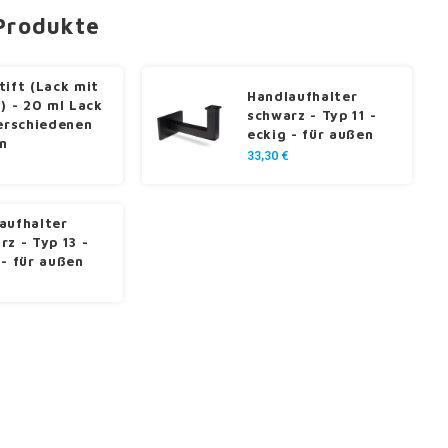
Produkte
tift (Lack mit
Handlaufhalter
l) - 20 ml Lack
schwarz - Typ 11 -
verschiedenen
eckig - für außen
n
33,30 €
aufhalter
rz - Typ 13 -
 - für außen