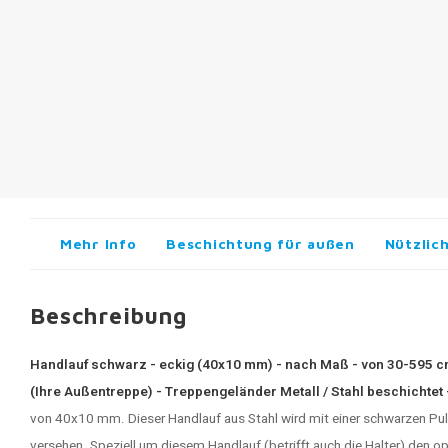
Mehr Info
Beschichtung für außen
Nützlic
Beschreibung
Handlauf schwarz - eckig (40x10 mm) - nach Maß - von 30-595 cm
(Ihre Außentreppe) - Treppengeländer Metall / Stahl beschichtet
von 40x10 mm. Dieser Handlauf aus Stahl wird mit einer schwarzen Pu
versehen. Speziell um diesem Handlauf (betrifft auch die Halter) den 