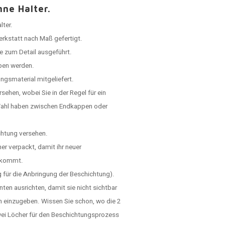
hne Halter.
lter.
Werkstatt nach Maß gefertigt.
e zum Detail ausgeführt.
ben werden.
ngsmaterial mitgeliefert.
hen, wobei Sie in der Regel für ein
Wahl haben zwischen Endkappen oder
chtung versehen.
er verpackt, damit ihr neuer
ankommt.
 für die Anbringung der Beschichtung).
ten ausrichten, damit sie nicht sichtbar
en einzugeben. Wissen Sie schon, wo die 2
wei Löcher für den Beschichtungsprozess