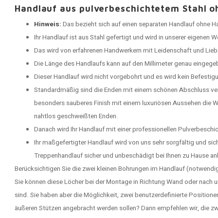
Handlauf aus pulverbeschichtetem Stahl o
Hinweis:
Das bezieht sich auf einen separaten Handlauf ohne Ha
Ihr Handlauf ist aus Stahl gefertigt und wird in unserer eigenen 
Das wird von erfahrenen Handwerkern mit Leidenschaft und Lieb
Die Länge des Handlaufs kann auf den Millimeter genau eingege
Dieser Handlauf wird nicht vorgebohrt und es wird kein Befestigu
Standardmäßig sind die Enden mit einem schönen Abschluss verse
besonders sauberes Finish mit einem luxuriösen Aussehen die 
nahtlos geschweißten Enden.
Danach wird Ihr Handlauf mit einer professionellen Pulverbeschi
Ihr maßgefertigter Handlauf wird von uns sehr sorgfältig und sich
Treppenhandlauf sicher und unbeschädigt bei Ihnen zu Hause 
Berücksichtigen Sie die zwei kleinen Bohrungen im Handlauf (notwendig
Sie können diese Löcher bei der Montage in Richtung Wand oder nach un
sind. Sie haben aber die Möglichkeit, zwei benutzerdefinierte Position
äußeren Stützen angebracht werden sollen? Dann empfehlen wir, die z