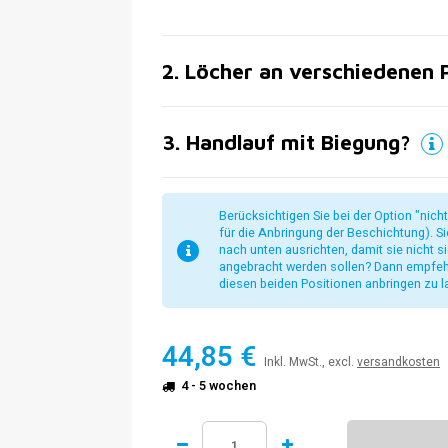
2
.
Löcher an verschiedenen 
3
.
Handlauf mit Biegung?
Berücksichtigen Sie bei der Option "nic
für die Anbringung der Beschichtung). S
nach unten ausrichten, damit sie nicht s
angebracht werden sollen? Dann empfehl
diesen beiden Positionen anbringen zu l
44,85 €
Inkl. MwSt., excl.
versandkosten
4 - 5 wochen