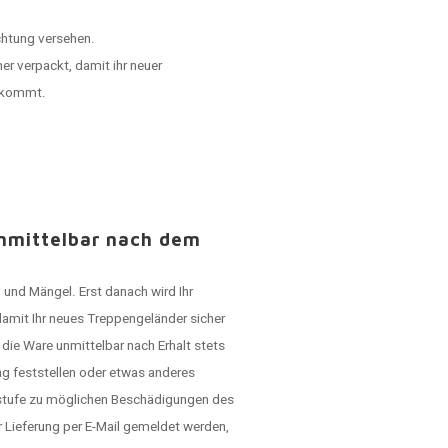
chtung versehen.
er verpackt, damit ihr neuer
ankommt.
unmittelbar nach dem
 und Mängel. Erst danach wird Ihr
damit Ihr neues Treppengeländer sicher
die Ware unmittelbar nach Erhalt stets
g feststellen oder etwas anderes
rstufe zu möglichen Beschädigungen des
Lieferung per E-Mail gemeldet werden,