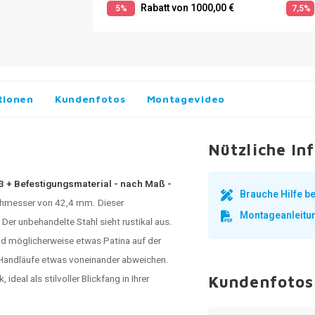
Rabatt von 1000,00 €
5%
7,5%
tionen
Kundenfotos
Montagevideo
Nützliche In
 3 + Befestigungsmaterial - nach Maß -
Brauche Hilfe 
hmesser von 42,4 mm. Dieser
Montageanleitu
Der unbehandelte Stahl sieht rustikal aus.
nd möglicherweise etwas Patina auf der
d Handläufe etwas voneinander abweichen.
deal als stilvoller Blickfang in Ihrer
Kundenfotos