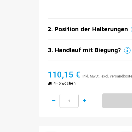
2
.
Position der Halterungen
3
.
Handlauf mit Biegung?
110,15 €
Inkl. MwSt., excl.
versandkost
4 - 5 wochen