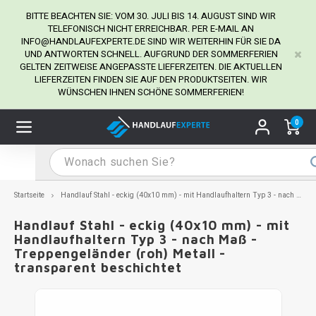
BITTE BEACHTEN SIE: VOM 30. JULI BIS 14. AUGUST SIND WIR
TELEFONISCH NICHT ERREICHBAR. PER E-MAIL AN
INFO@HANDLAUFEXPERTE.DE
SIND WIR WEITERHIN FÜR SIE DA
UND ANTWORTEN SCHNELL. AUFGRUND DER SOMMERFERIEN
Hauptmenü / Handlaufhalter
Hauptmenü / Tipps & Tricks
Hauptmenü / Handlauf
Hauptmenü / Extra
GELTEN ZEITWEISE ANGEPASSTE LIEFERZEITEN. DIE AKTUELLEN
Handlaufhalter
Tipps & Tricks
Handlauf
Extra
LIEFERZEITEN FINDEN SIE AUF DEN PRODUKTSEITEN. WIR
WÜNSCHEN IHNEN SCHÖNE SOMMERFERIEN!
dlauf Edelstahl
dlaufhalter Edelstahl
kstift
H
H
H
H
H
H
H
H
H
H
H
H
H
H
H
H
ndlauf Ausmessen
0
ndlauf schwarz
dlaufhalter schwarz
dlauf mit Gehrungswinkeln
H
H
H
H
H
H
H
H
H
H
H
H
H
H
H
H
dlauf Montieren
dlauf anthrazit
dlaufhalter anthrazit
lstahl Reinigung
H
H
H
H
H
H
H
H
H
H
H
H
A
A
A
A
Startseite
Handlauf Stahl - eckig (40x10 mm) - mit Handlaufhaltern Typ 3 - nach Maß - Treppengeländer (roh) Metall - transparent beschichtet
dlauf grau
dlaufhalter weiß
hrauben
H
H
H
A
H
H
A
H
A
A
H
A
Handlauf Stahl - eckig (40x10 mm) - mit
Handlaufhaltern Typ 3 - nach Maß -
Treppengeländer (roh) Metall -
dlauf weiß
dlaufhalter Stahl
all- & Gewindebohrer
H
H
A
A
H
A
A
transparent beschichtet
dlauf in RAL Farbe nach Wunsch
dlaufhalter in RAL Farbe nach Wunsch
iderstange
H
A
A