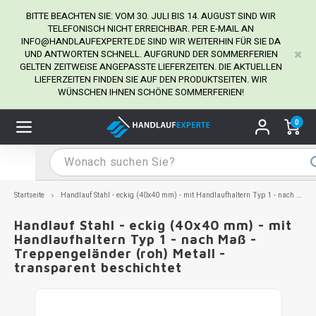
BITTE BEACHTEN SIE: VOM 30. JULI BIS 14. AUGUST SIND WIR
TELEFONISCH NICHT ERREICHBAR. PER E-MAIL AN
INFO@HANDLAUFEXPERTE.DE
SIND WIR WEITERHIN FÜR SIE DA
UND ANTWORTEN SCHNELL. AUFGRUND DER SOMMERFERIEN
Hauptmenü / Handlaufhalter
Hauptmenü / Tipps & Tricks
Hauptmenü / Handlauf
Hauptmenü / Extra
GELTEN ZEITWEISE ANGEPASSTE LIEFERZEITEN. DIE AKTUELLEN
Handlaufhalter
Tipps & Tricks
Handlauf
Extra
LIEFERZEITEN FINDEN SIE AUF DEN PRODUKTSEITEN. WIR
WÜNSCHEN IHNEN SCHÖNE SOMMERFERIEN!
dlauf Edelstahl
dlaufhalter Edelstahl
kstift
H
H
H
H
H
H
H
H
H
H
H
H
H
H
H
H
ndlauf Ausmessen
0
ndlauf schwarz
dlaufhalter schwarz
dlauf mit Gehrungswinkeln
H
H
H
H
H
H
H
H
H
H
H
H
H
H
H
H
dlauf Montieren
dlauf anthrazit
dlaufhalter anthrazit
lstahl Reinigung
H
H
H
H
H
H
H
H
H
H
H
H
A
A
A
A
Startseite
Handlauf Stahl - eckig (40x40 mm) - mit Handlaufhaltern Typ 1 - nach Maß - Treppengeländer (roh) Metall - transparent beschichtet
dlauf grau
dlaufhalter weiß
hrauben
H
H
H
A
H
H
A
H
A
A
H
A
Handlauf Stahl - eckig (40x40 mm) - mit
Handlaufhaltern Typ 1 - nach Maß -
Treppengeländer (roh) Metall -
dlauf weiß
dlaufhalter Stahl
all- & Gewindebohrer
H
H
A
A
H
A
A
transparent beschichtet
dlauf in RAL Farbe nach Wunsch
dlaufhalter in RAL Farbe nach Wunsch
iderstange
H
A
A