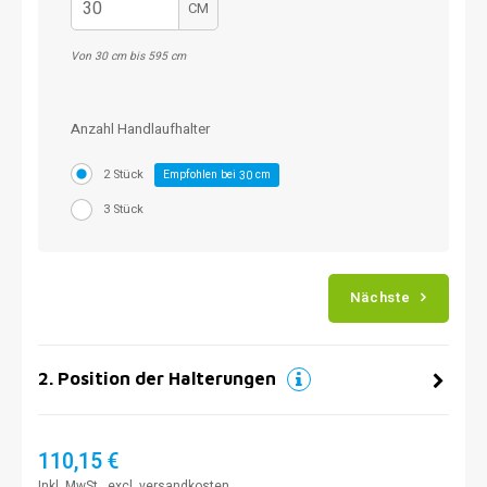
CM
Von 30 cm bis 595 cm
Anzahl Handlaufhalter
2 Stück
Empfohlen bei
cm
30
3 Stück
Nächste
2
.
Position der Halterungen
110,15 €
Inkl. MwSt., excl.
versandkosten