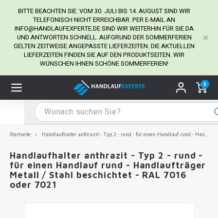
BITTE BEACHTEN SIE: VOM 30. JULI BIS 14. AUGUST SIND WIR
TELEFONISCH NICHT ERREICHBAR. PER E-MAIL AN
INFO@HANDLAUFEXPERTE.DE
SIND WIR WEITERHIN FÜR SIE DA
UND ANTWORTEN SCHNELL. AUFGRUND DER SOMMERFERIEN
Hauptmenü / Handlaufhalter
Hauptmenü / Tipps & Tricks
Hauptmenü / Handlauf
Hauptmenü / Extra
GELTEN ZEITWEISE ANGEPASSTE LIEFERZEITEN. DIE AKTUELLEN
Handlaufhalter
Tipps & Tricks
Handlauf
Extra
LIEFERZEITEN FINDEN SIE AUF DEN PRODUKTSEITEN. WIR
WÜNSCHEN IHNEN SCHÖNE SOMMERFERIEN!
dlauf Edelstahl
dlaufhalter Edelstahl
kstift
H
H
H
H
H
H
H
H
H
H
H
H
H
H
H
H
ndlauf Ausmessen
0
ndlauf schwarz
dlaufhalter schwarz
dlauf mit Gehrungswinkeln
H
H
H
H
H
H
H
H
H
H
H
H
H
H
H
H
dlauf Montieren
dlauf anthrazit
dlaufhalter anthrazit
lstahl Reinigung
H
H
H
H
H
H
H
H
H
H
H
H
A
A
A
A
Startseite
Handlaufhalter anthrazit - Typ 2 - rund - für einen Handlauf rund - Handlaufträger Metall / Stahl beschichtet - RAL 7016 oder 7021
dlauf grau
dlaufhalter weiß
hrauben
H
H
H
A
H
H
A
H
A
A
H
A
Handlaufhalter anthrazit - Typ 2 - rund -
für einen Handlauf rund - Handlaufträger
Metall / Stahl beschichtet - RAL 7016
dlauf weiß
dlaufhalter Stahl
all- & Gewindebohrer
H
H
A
A
H
A
A
oder 7021
dlauf in RAL Farbe nach Wunsch
dlaufhalter in RAL Farbe nach Wunsch
iderstange
H
A
A