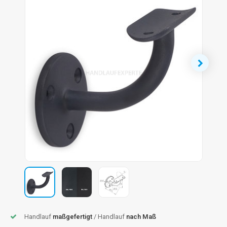
dlauf Stahl
A
ndlauf Schmiedeeisen
dlauf Gunmetal Optik
dlauf Bronze Optik
Handlauf
maßgefertigt
/ Handlauf
nach Maß