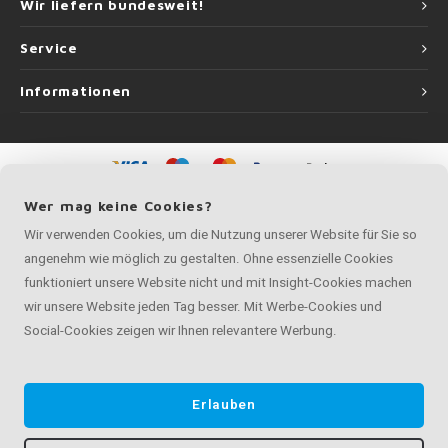
Wir liefern bundesweit!
Service
Informationen
©
Copyright
2026 Handlauf Experte | Handlauf Experte ist eine Unternehmung
Wer mag keine Cookies?
von
Roca Online GmbH
Wir verwenden Cookies, um die Nutzung unserer Website für Sie so
angenehm wie möglich zu gestalten. Ohne essenzielle Cookies
funktioniert unsere Website nicht und mit Insight-Cookies machen
wir unsere Website jeden Tag besser. Mit Werbe-Cookies und
Social-Cookies zeigen wir Ihnen relevantere Werbung.
Erlauben