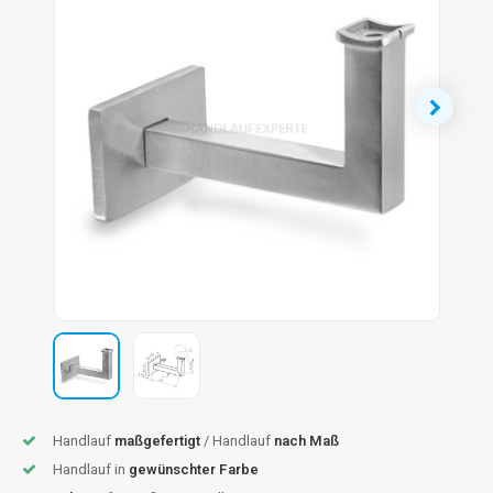
dlauf Stahl
A
ndlauf Schmiedeeisen
dlauf Gunmetal Optik
dlauf Bronze Optik
Handlauf
maßgefertigt
/ Handlauf
nach Maß
Handlauf in
gewünschter Farbe