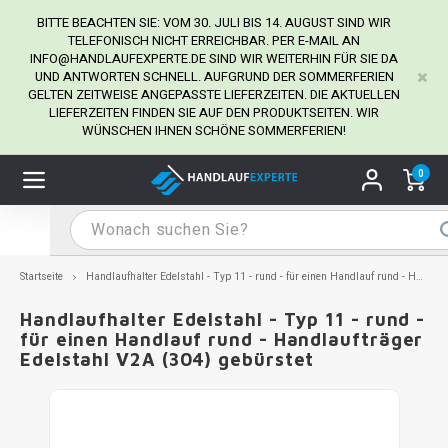
BITTE BEACHTEN SIE: VOM 30. JULI BIS 14. AUGUST SIND WIR
TELEFONISCH NICHT ERREICHBAR. PER E-MAIL AN
INFO@HANDLAUFEXPERTE.DE
SIND WIR WEITERHIN FÜR SIE DA
UND ANTWORTEN SCHNELL. AUFGRUND DER SOMMERFERIEN
Hauptmenü / Handlaufhalter
Hauptmenü / Tipps & Tricks
Hauptmenü / Handlauf
Hauptmenü / Extra
GELTEN ZEITWEISE ANGEPASSTE LIEFERZEITEN. DIE AKTUELLEN
Handlaufhalter
Tipps & Tricks
Handlauf
Extra
LIEFERZEITEN FINDEN SIE AUF DEN PRODUKTSEITEN. WIR
WÜNSCHEN IHNEN SCHÖNE SOMMERFERIEN!
dlauf Edelstahl
dlaufhalter Edelstahl
kstift
H
H
H
H
H
H
H
H
H
H
H
H
H
H
H
H
ndlauf Ausmessen
0
ndlauf schwarz
dlaufhalter schwarz
dlauf mit Gehrungswinkeln
H
H
H
H
H
H
H
H
H
H
H
H
H
H
H
H
dlauf Montieren
dlauf anthrazit
dlaufhalter anthrazit
lstahl Reinigung
H
H
H
H
H
H
H
H
H
H
H
H
A
A
A
A
Startseite
Handlaufhalter Edelstahl - Typ 11 - rund - für einen Handlauf rund - Handlaufträger Edelstahl V2A (304) gebürstet
dlauf grau
dlaufhalter weiß
hrauben
H
H
H
A
H
H
A
H
A
A
H
A
Handlaufhalter Edelstahl - Typ 11 - rund -
für einen Handlauf rund - Handlaufträger
Edelstahl V2A (304) gebürstet
dlauf weiß
dlaufhalter Stahl
all- & Gewindebohrer
H
H
A
A
H
A
A
dlauf in RAL Farbe nach Wunsch
dlaufhalter in RAL Farbe nach Wunsch
iderstange
H
A
A