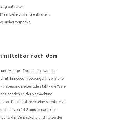
ang enthalten.
HT
im Lieferumfang enthalten.
ng sicher verpackt.
unmittelbar nach dem
 und Mängel. Erst danach wird Ihr
damit Ihr neues Treppengeländer sicher
 insbesondere bei Edelstahl - die Ware
lche Schäden an der Verpackung
avon. Das ist oftmals eine Vorstufe zu
nerhalb von 24 Stunden nach der
ädigung der Verpackung und Fotos der