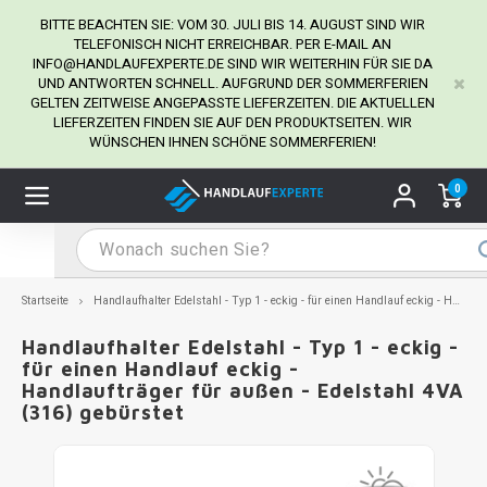
BITTE BEACHTEN SIE: VOM 30. JULI BIS 14. AUGUST SIND WIR
TELEFONISCH NICHT ERREICHBAR. PER E-MAIL AN
INFO@HANDLAUFEXPERTE.DE
SIND WIR WEITERHIN FÜR SIE DA
UND ANTWORTEN SCHNELL. AUFGRUND DER SOMMERFERIEN
Hauptmenü / Handlaufhalter
Hauptmenü / Tipps & Tricks
Hauptmenü / Handlauf
Hauptmenü / Extra
GELTEN ZEITWEISE ANGEPASSTE LIEFERZEITEN. DIE AKTUELLEN
Handlaufhalter
Tipps & Tricks
Handlauf
Extra
LIEFERZEITEN FINDEN SIE AUF DEN PRODUKTSEITEN. WIR
WÜNSCHEN IHNEN SCHÖNE SOMMERFERIEN!
dlauf Edelstahl
dlaufhalter Edelstahl
kstift
H
H
H
H
H
H
H
H
H
H
H
H
H
H
H
H
ndlauf Ausmessen
0
ndlauf schwarz
dlaufhalter schwarz
dlauf mit Gehrungswinkeln
H
H
H
H
H
H
H
H
H
H
H
H
H
H
H
H
dlauf Montieren
dlauf anthrazit
dlaufhalter anthrazit
lstahl Reinigung
H
H
H
H
H
H
H
H
H
H
H
H
A
A
A
A
Startseite
Handlaufhalter Edelstahl - Typ 1 - eckig - für einen Handlauf eckig - Handlaufträger für außen - Edelstahl 4VA (316) gebürstet
dlauf grau
dlaufhalter weiß
hrauben
H
H
H
A
H
H
A
H
A
A
H
A
Handlaufhalter Edelstahl - Typ 1 - eckig -
für einen Handlauf eckig -
Handlaufträger für außen - Edelstahl 4VA
dlauf weiß
dlaufhalter Stahl
all- & Gewindebohrer
H
H
A
A
H
A
A
(316) gebürstet
dlauf in RAL Farbe nach Wunsch
dlaufhalter in RAL Farbe nach Wunsch
iderstange
H
A
A