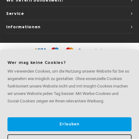
Wir liefern bundesweit!
Service
Informationen
©
Copyright
2026 Handlauf Experte | Handlauf Experte ist eine Unternehmung
Wer mag keine Cookies?
von
Roca Online GmbH
Wir verwenden Cookies, um die Nutzung unserer Website für Sie so
angenehm wie möglich zu gestalten. Ohne essenzielle Cookies
funktioniert unsere Website nicht und mit Insight-Cookies machen
wir unsere Website jeden Tag besser. Mit Werbe-Cookies und
Social-Cookies zeigen wir Ihnen relevantere Werbung.
Erlauben