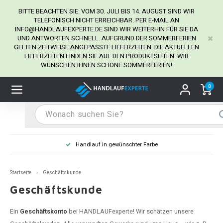
BITTE BEACHTEN SIE: VOM 30. JULI BIS 14. AUGUST SIND WIR
TELEFONISCH NICHT ERREICHBAR. PER E-MAIL AN
INFO@HANDLAUFEXPERTE.DE
SIND WIR WEITERHIN FÜR SIE DA
UND ANTWORTEN SCHNELL. AUFGRUND DER SOMMERFERIEN
Hauptmenü / Handlaufhalter
Hauptmenü / Tipps & Tricks
Hauptmenü / Handlauf
Hauptmenü / Extra
GELTEN ZEITWEISE ANGEPASSTE LIEFERZEITEN. DIE AKTUELLEN
Handlaufhalter
Tipps & Tricks
Handlauf
Extra
LIEFERZEITEN FINDEN SIE AUF DEN PRODUKTSEITEN. WIR
WÜNSCHEN IHNEN SCHÖNE SOMMERFERIEN!
dlauf Edelstahl
dlaufhalter Edelstahl
kstift
H
H
H
H
H
H
H
H
H
H
H
H
H
H
H
H
ndlauf Ausmessen
0
ndlauf schwarz
dlaufhalter schwarz
dlauf mit Gehrungswinkeln
H
H
H
H
H
H
H
H
H
H
H
H
H
H
H
H
dlauf Montieren
dlauf anthrazit
dlaufhalter anthrazit
lstahl Reinigung
H
H
H
H
H
H
H
H
H
H
H
H
A
A
A
A
Handlauf in gewünschter Farbe
dlauf grau
dlaufhalter weiß
hrauben
H
H
H
A
H
H
A
H
A
A
H
A
Startseite
Geschäftskunde
dlauf weiß
dlaufhalter Stahl
all- & Gewindebohrer
H
H
A
A
H
A
A
Geschäftskunde
dlauf in RAL Farbe nach Wunsch
dlaufhalter in RAL Farbe nach Wunsch
iderstange
H
A
A
Ein
Geschäftskonto
bei HANDLAUFexperte! Wir schätzen unsere