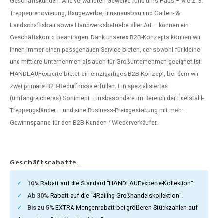
Geschäftskunden. Alle verwandten Gewerke rund ums Haus – wie z. B.
dlauf Stahl
A
Treppenrenovierung, Baugewerbe, Innenausbau und Garten- &
Landschaftsbau sowie Handwerksbetriebe aller Art – können ein
ndlauf Schmiedeeisen
Geschäftskonto beantragen. Dank unseres B2B-Konzepts können wir
Ihnen immer einen passgenauen Service bieten, der sowohl für kleine
dlauf Gunmetal Optik
und mittlere Unternehmen als auch für Großunternehmen geeignet ist.
HANDLAUFexperte bietet ein einzigartiges B2B-Konzept, bei dem wir
dlauf Bronze Optik
zwei primäre B2B-Bedürfnisse erfüllen: Ein spezialisiertes
(umfangreicheres) Sortiment – insbesondere im Bereich der Edelstahl-
Treppengeländer – und eine Business-Preisgestaltung mit mehr
Gewinnspanne für den B2B-Kunden / Wiederverkäufer.
Geschäftsrabatte.
10%
Rabatt auf die Standard "HANDLAUFexperte-Kollektion".
Ab 30%
Rabatt auf die "4Railing Großhandelskollektion".
Bis zu 5%
EXTRA Mengenrabatt bei größeren Stückzahlen auf