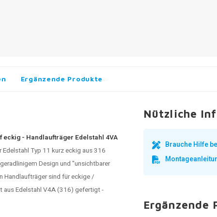
en
Ergänzende Produkte
Nützliche In
f eckig - Handlaufträger Edelstahl 4VA
Brauche Hilfe 
r Edelstahl
Typ 11 kurz eckig aus 316
Montageanleitu
it geradlinigem Design und "unsichtbarer
andlaufträger sind für eckige /
t aus Edelstahl V4A (316) gefertigt -
Ergänzende 