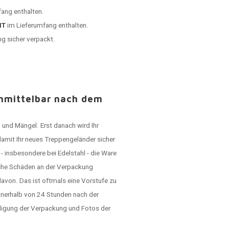
ang enthalten.
HT
im Lieferumfang enthalten.
ng sicher verpackt.
unmittelbar nach dem
 und Mängel. Erst danach wird Ihr
damit Ihr neues Treppengeländer sicher
 insbesondere bei Edelstahl - die Ware
lche Schäden an der Verpackung
avon. Das ist oftmals eine Vorstufe zu
nerhalb von 24 Stunden nach der
ädigung der Verpackung und Fotos der