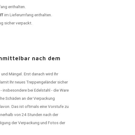
ang enthalten.
HT
im Lieferumfang enthalten.
ng sicher verpackt.
unmittelbar nach dem
 und Mängel. Erst danach wird Ihr
damit Ihr neues Treppengeländer sicher
 insbesondere bei Edelstahl - die Ware
lche Schäden an der Verpackung
avon. Das ist oftmals eine Vorstufe zu
nerhalb von 24 Stunden nach der
ädigung der Verpackung und Fotos der