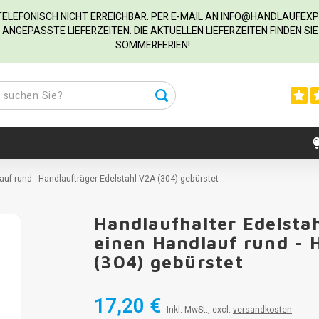
R TELEFONISCH NICHT ERREICHBAR. PER E-MAIL AN
INFO@HANDLAUFEXP
ANGEPASSTE LIEFERZEITEN. DIE AKTUELLEN LIEFERZEITEN FINDEN S
SOMMERFERIEN!
lauf rund - Handlaufträger Edelstahl V2A (304) gebürstet
Handlaufhalter Edelstah
einen Handlauf rund - 
(304) gebürstet
17,20 €
Inkl. MwSt., excl.
versandkosten