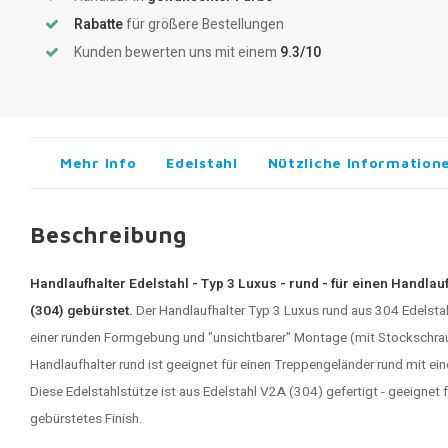
Rabatte
für größere Bestellungen
Kunden bewerten uns mit einem
9.3/10
Mehr Info
Edelstahl
Nützliche Information
Beschreibung
Handlaufhalter Edelstahl - Typ 3 Luxus - rund - für einen Handlau
(304) gebürstet.
Der Handlaufhalter Typ 3 Luxus rund aus 304 Edelstahl
einer runden Formgebung und "unsichtbarer" Montage (mit Stockschra
Handlaufhalter rund ist geeignet für einen Treppengeländer rund mit 
Diese
Edelstahlstütze
ist aus Edelstahl V2A (304) gefertigt - geeignet f
gebürstetes Finish.