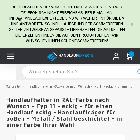
BITTE BEACHTEN SIE: VOM 30. JULI BIS 14. AUGUST SIND WIR
TELEFONISCH NICHT ERREICHBAR. PER E-MAIL AN
INFO@HANDLAUFEXPERTE.DE
SIND WIR WEITERHIN FÜR SIE DA
UND ANTWORTEN SCHNELL. AUFGRUND DER SOMMERFERIEN
Hauptmenü / Handlaufhalter
Hauptmenü / Tipps & Tricks
Hauptmenü / Handlauf
Hauptmenü / Extra
GELTEN ZEITWEISE ANGEPASSTE LIEFERZEITEN. DIE AKTUELLEN
Handlaufhalter
Tipps & Tricks
Handlauf
Extra
LIEFERZEITEN FINDEN SIE AUF DEN PRODUKTSEITEN. WIR
WÜNSCHEN IHNEN SCHÖNE SOMMERFERIEN!
dlauf Edelstahl
dlaufhalter Edelstahl
kstift
H
H
H
H
H
H
H
H
H
H
H
H
H
H
H
H
ndlauf Ausmessen
0
ndlauf schwarz
dlaufhalter schwarz
dlauf mit Gehrungswinkeln
H
H
H
H
H
H
H
H
H
H
H
H
H
H
H
H
dlauf Montieren
dlauf anthrazit
dlaufhalter anthrazit
lstahl Reinigung
H
H
H
H
H
H
H
H
H
H
H
H
A
A
A
A
Startseite
Handlaufhalter in RAL-Farbe nach Wunsch - Typ 11 - eckig - für einen Handlauf eckig - Handlaufträger für außen - Metall / Stahl beschichtet - in einer Farbe Ihrer Wahl
dlauf grau
dlaufhalter weiß
hrauben
H
H
H
A
H
H
A
H
A
A
H
A
Handlaufhalter in RAL-Farbe nach
Wunsch - Typ 11 - eckig - für einen
Handlauf eckig - Handlaufträger für
dlauf weiß
dlaufhalter Stahl
all- & Gewindebohrer
H
H
A
A
H
A
A
außen - Metall / Stahl beschichtet - in
einer Farbe Ihrer Wahl
dlauf in RAL Farbe nach Wunsch
dlaufhalter in RAL Farbe nach Wunsch
iderstange
H
A
A