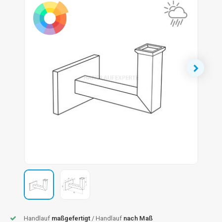
dlauf Stahl
A
ndlauf Schmiedeeisen
dlauf Gunmetal Optik
dlauf Bronze Optik
Handlauf
maßgefertigt
/ Handlauf
nach Maß