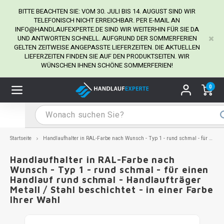
BITTE BEACHTEN SIE: VOM 30. JULI BIS 14. AUGUST SIND WIR
TELEFONISCH NICHT ERREICHBAR. PER E-MAIL AN
INFO@HANDLAUFEXPERTE.DE
SIND WIR WEITERHIN FÜR SIE DA
UND ANTWORTEN SCHNELL. AUFGRUND DER SOMMERFERIEN
Hauptmenü / Handlaufhalter
Hauptmenü / Tipps & Tricks
Hauptmenü / Handlauf
Hauptmenü / Extra
GELTEN ZEITWEISE ANGEPASSTE LIEFERZEITEN. DIE AKTUELLEN
Handlaufhalter
Tipps & Tricks
Handlauf
Extra
LIEFERZEITEN FINDEN SIE AUF DEN PRODUKTSEITEN. WIR
WÜNSCHEN IHNEN SCHÖNE SOMMERFERIEN!
dlauf Edelstahl
dlaufhalter Edelstahl
kstift
H
H
H
H
H
H
H
H
H
H
H
H
H
H
H
H
ndlauf Ausmessen
0
ndlauf schwarz
dlaufhalter schwarz
dlauf mit Gehrungswinkeln
H
H
H
H
H
H
H
H
H
H
H
H
H
H
H
H
dlauf Montieren
dlauf anthrazit
dlaufhalter anthrazit
lstahl Reinigung
H
H
H
H
H
H
H
H
H
H
H
H
A
A
A
A
Startseite
Handlaufhalter in RAL-Farbe nach Wunsch - Typ 1 - rund schmal - für einen Handlauf rund schmal - Handlaufträger Metall / Stahl beschichtet - in einer Farbe Ihrer Wahl
dlauf grau
dlaufhalter weiß
hrauben
H
H
H
A
H
H
A
H
A
A
H
A
Handlaufhalter in RAL-Farbe nach
Wunsch - Typ 1 - rund schmal - für einen
Handlauf rund schmal - Handlaufträger
dlauf weiß
dlaufhalter Stahl
all- & Gewindebohrer
H
H
A
A
H
A
A
Metall / Stahl beschichtet - in einer Farbe
Ihrer Wahl
dlauf in RAL Farbe nach Wunsch
dlaufhalter in RAL Farbe nach Wunsch
iderstange
H
A
A