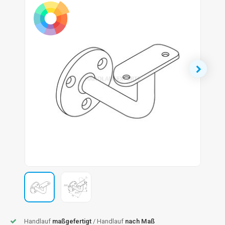
dlauf Stahl
A
ndlauf Schmiedeeisen
dlauf Gunmetal Optik
dlauf Bronze Optik
Handlauf
maßgefertigt
/ Handlauf
nach Maß