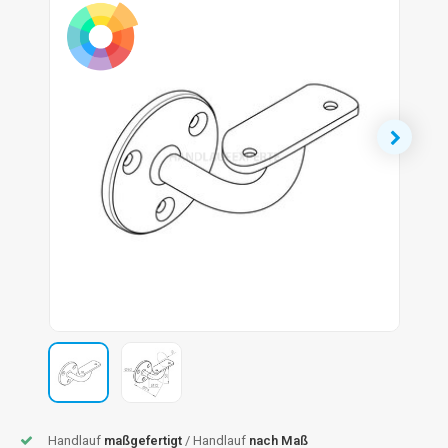
dlauf Stahl
A
ndlauf Schmiedeeisen
dlauf Gunmetal Optik
dlauf Bronze Optik
Handlauf
maßgefertigt
/ Handlauf
nach Maß