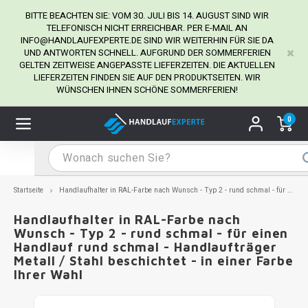
BITTE BEACHTEN SIE: VOM 30. JULI BIS 14. AUGUST SIND WIR
TELEFONISCH NICHT ERREICHBAR. PER E-MAIL AN
INFO@HANDLAUFEXPERTE.DE
SIND WIR WEITERHIN FÜR SIE DA
UND ANTWORTEN SCHNELL. AUFGRUND DER SOMMERFERIEN
Hauptmenü / Handlaufhalter
Hauptmenü / Tipps & Tricks
Hauptmenü / Handlauf
Hauptmenü / Extra
GELTEN ZEITWEISE ANGEPASSTE LIEFERZEITEN. DIE AKTUELLEN
Handlaufhalter
Tipps & Tricks
Handlauf
Extra
LIEFERZEITEN FINDEN SIE AUF DEN PRODUKTSEITEN. WIR
WÜNSCHEN IHNEN SCHÖNE SOMMERFERIEN!
dlauf Edelstahl
dlaufhalter Edelstahl
kstift
H
H
H
H
H
H
H
H
H
H
H
H
H
H
H
H
ndlauf Ausmessen
0
ndlauf schwarz
dlaufhalter schwarz
dlauf mit Gehrungswinkeln
H
H
H
H
H
H
H
H
H
H
H
H
H
H
H
H
dlauf Montieren
dlauf anthrazit
dlaufhalter anthrazit
lstahl Reinigung
H
H
H
H
H
H
H
H
H
H
H
H
A
A
A
A
Startseite
Handlaufhalter in RAL-Farbe nach Wunsch - Typ 2 - rund schmal - für einen Handlauf rund schmal - Handlaufträger Metall / Stahl beschichtet - in einer Farbe Ihrer Wahl
dlauf grau
dlaufhalter weiß
hrauben
H
H
H
A
H
H
A
H
A
A
H
A
Handlaufhalter in RAL-Farbe nach
Wunsch - Typ 2 - rund schmal - für einen
Handlauf rund schmal - Handlaufträger
dlauf weiß
dlaufhalter Stahl
all- & Gewindebohrer
H
H
A
A
H
A
A
Metall / Stahl beschichtet - in einer Farbe
Ihrer Wahl
dlauf in RAL Farbe nach Wunsch
dlaufhalter in RAL Farbe nach Wunsch
iderstange
H
A
A