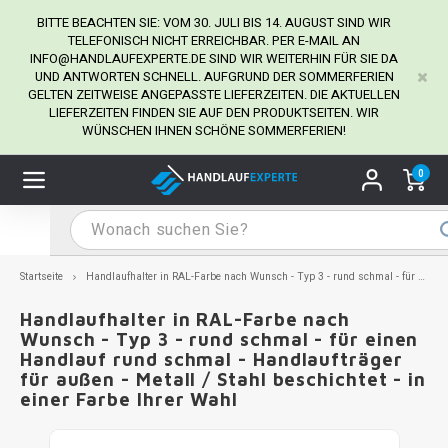
BITTE BEACHTEN SIE: VOM 30. JULI BIS 14. AUGUST SIND WIR
TELEFONISCH NICHT ERREICHBAR. PER E-MAIL AN
INFO@HANDLAUFEXPERTE.DE
SIND WIR WEITERHIN FÜR SIE DA
UND ANTWORTEN SCHNELL. AUFGRUND DER SOMMERFERIEN
Hauptmenü / Handlaufhalter
Hauptmenü / Tipps & Tricks
Hauptmenü / Handlauf
Hauptmenü / Extra
GELTEN ZEITWEISE ANGEPASSTE LIEFERZEITEN. DIE AKTUELLEN
Handlaufhalter
Tipps & Tricks
Handlauf
Extra
LIEFERZEITEN FINDEN SIE AUF DEN PRODUKTSEITEN. WIR
WÜNSCHEN IHNEN SCHÖNE SOMMERFERIEN!
dlauf Edelstahl
dlaufhalter Edelstahl
kstift
H
H
H
H
H
H
H
H
H
H
H
H
H
H
H
H
ndlauf Ausmessen
0
ndlauf schwarz
dlaufhalter schwarz
dlauf mit Gehrungswinkeln
H
H
H
H
H
H
H
H
H
H
H
H
H
H
H
H
dlauf Montieren
dlauf anthrazit
dlaufhalter anthrazit
lstahl Reinigung
H
H
H
H
H
H
H
H
H
H
H
H
A
A
A
A
Startseite
Handlaufhalter in RAL-Farbe nach Wunsch - Typ 3 - rund schmal - für einen Handlauf rund schmal - Handlaufträger für außen - Metall / Stahl beschichtet - in einer Farbe Ihrer Wahl
dlauf grau
dlaufhalter weiß
hrauben
H
H
H
A
H
H
A
H
A
A
H
A
Handlaufhalter in RAL-Farbe nach
Wunsch - Typ 3 - rund schmal - für einen
Handlauf rund schmal - Handlaufträger
dlauf weiß
dlaufhalter Stahl
all- & Gewindebohrer
H
H
A
A
H
A
A
für außen - Metall / Stahl beschichtet - in
einer Farbe Ihrer Wahl
dlauf in RAL Farbe nach Wunsch
dlaufhalter in RAL Farbe nach Wunsch
iderstange
H
A
A