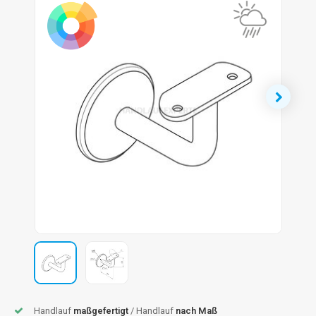
dlauf Stahl
A
ndlauf Schmiedeeisen
dlauf Gunmetal Optik
dlauf Bronze Optik
Handlauf
maßgefertigt
/ Handlauf
nach Maß