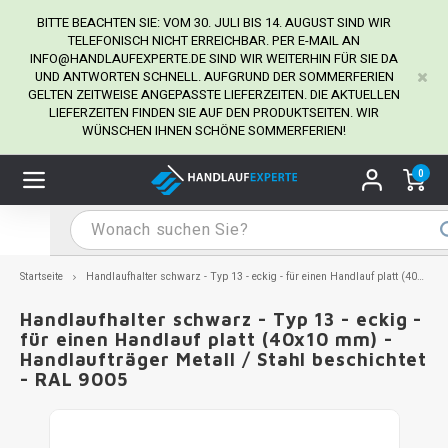
BITTE BEACHTEN SIE: VOM 30. JULI BIS 14. AUGUST SIND WIR
TELEFONISCH NICHT ERREICHBAR. PER E-MAIL AN
INFO@HANDLAUFEXPERTE.DE
SIND WIR WEITERHIN FÜR SIE DA
UND ANTWORTEN SCHNELL. AUFGRUND DER SOMMERFERIEN
Hauptmenü / Handlaufhalter
Hauptmenü / Tipps & Tricks
Hauptmenü / Handlauf
Hauptmenü / Extra
GELTEN ZEITWEISE ANGEPASSTE LIEFERZEITEN. DIE AKTUELLEN
Handlaufhalter
Tipps & Tricks
Handlauf
Extra
LIEFERZEITEN FINDEN SIE AUF DEN PRODUKTSEITEN. WIR
WÜNSCHEN IHNEN SCHÖNE SOMMERFERIEN!
dlauf Edelstahl
dlaufhalter Edelstahl
kstift
H
H
H
H
H
H
H
H
H
H
H
H
H
H
H
H
ndlauf Ausmessen
0
ndlauf schwarz
dlaufhalter schwarz
dlauf mit Gehrungswinkeln
H
H
H
H
H
H
H
H
H
H
H
H
H
H
H
H
dlauf Montieren
dlauf anthrazit
dlaufhalter anthrazit
lstahl Reinigung
H
H
H
H
H
H
H
H
H
H
H
H
A
A
A
A
Startseite
Handlaufhalter schwarz - Typ 13 - eckig - für einen Handlauf platt (40x10 mm) - Handlaufträger Metall / Stahl beschichtet - RAL 9005
dlauf grau
dlaufhalter weiß
hrauben
H
H
H
A
H
H
A
H
A
A
H
A
Handlaufhalter schwarz - Typ 13 - eckig -
für einen Handlauf platt (40x10 mm) -
Handlaufträger Metall / Stahl beschichtet
dlauf weiß
dlaufhalter Stahl
all- & Gewindebohrer
H
H
A
A
H
A
A
- RAL 9005
dlauf in RAL Farbe nach Wunsch
dlaufhalter in RAL Farbe nach Wunsch
iderstange
H
A
A