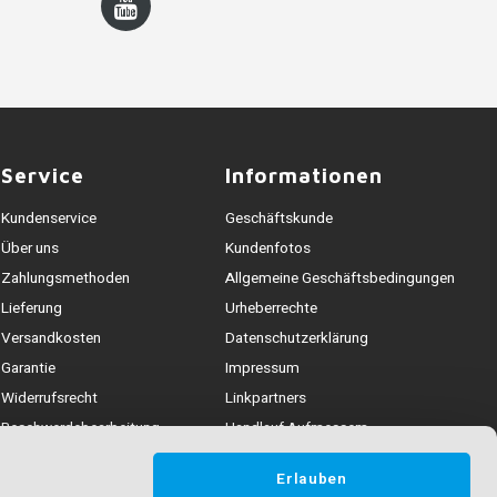
Service
Informationen
Kundenservice
Geschäftskunde
Über uns
Kundenfotos
Zahlungsmethoden
Allgemeine Geschäftsbedingungen
Lieferung
Urheberrechte
Versandkosten
Datenschutzerklärung
Garantie
Impressum
Widerrufsrecht
Linkpartners
Beschwerdebearbeitung
Handlauf Aufmessem
Kontakt und Erreichbarkeit
Handlauf Montieren
Erlauben
Treppengeländer