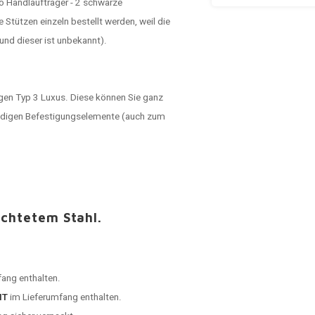
o Handlaufträger - 2 schwarze
Stützen einzeln bestellt werden, weil die
nd dieser ist unbekannt).
gen Typ 3 Luxus. Diese können Sie ganz
wendigen Befestigungselemente (auch zum
ichtetem Stahl.
ang enthalten.
HT
im Lieferumfang enthalten.