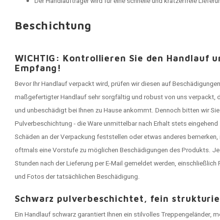
Der Handlaufträger wird für eine schnelle und kratzerfreie Lieferu
Beschichtung
WICHTIG: Kontrollieren Sie den Handlauf 
Empfang!
Bevor Ihr Handlauf verpackt wird, prüfen wir diesen auf Beschädigungen
maßgefertigter Handlauf sehr sorgfältig und robust von uns verpackt, 
und unbeschädigt bei Ihnen zu Hause ankommt. Dennoch bitten wir Sie 
Pulverbeschichtung - die Ware unmittelbar nach Erhalt stets eingehend
Schäden an der Verpackung feststellen oder etwas anderes bemerken, 
oftmals eine Vorstufe zu möglichen Beschädigungen des Produkts. J
Stunden nach der Lieferung per E-Mail gemeldet werden, einschließlic
und Fotos der tatsächlichen Beschädigung.
Schwarz pulverbeschichtet, fein strukturie
Ein Handlauf schwarz garantiert Ihnen ein stilvolles Treppengeländer, 