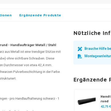
tionen
Ergänzende Produkte
Nützliche In
rund - Handlaufträger Metall / Stahl
Brauche Hilfe 
z aus Metall ist eine trendiger Stütze mit
Montageanleitu
ube) ohne sichtbare Schrauben. Diese
einen Durchmesser von etwa 42,4 mm.
schwarzen Pulverbeschichtung in der Farbe
trukturiert.
Ergänzende 
Handl
angen - pro
Handlaufhalterung schwarz
- 1
rund
42,75 €