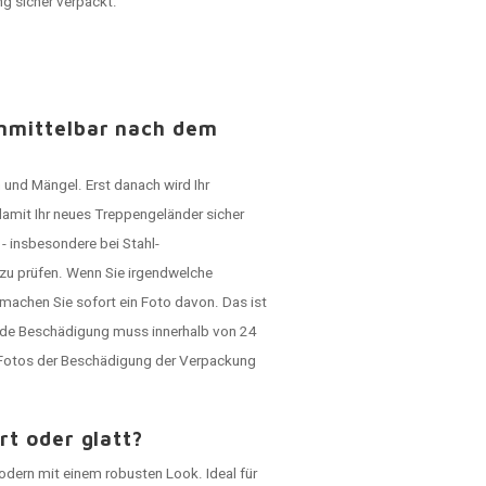
ng sicher verpackt.
unmittelbar nach dem
 und Mängel. Erst danach wird Ihr
damit Ihr neues Treppengeländer sicher
- insbesondere bei Stahl-
 zu prüfen. Wenn Sie irgendwelche
machen Sie sofort ein Foto davon. Das ist
ede Beschädigung muss innerhalb von 24
h Fotos der Beschädigung der Verpackung
rt oder glatt?
modern mit einem robusten Look. Ideal für