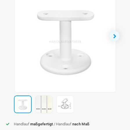
dlauf Stahl
A
ndlauf Schmiedeeisen
dlauf Gunmetal Optik
dlauf Bronze Optik
Handlauf
maßgefertigt
/ Handlauf
nach Maß