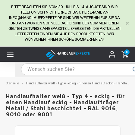
BITTE BEACHTEN SIE: VOM 30. JULI BIS 14. AUGUST SIND WIR
TELEFONISCH NICHT ERREICHBAR. PER E-MAIL AN
INFO@HANDLAUFEXPERTE.DE
SIND WIR WEITERHIN FÜR SIE DA
UND ANTWORTEN SCHNELL. AUFGRUND DER SOMMERFERIEN
Hauptmenü / Handlaufhalter
Hauptmenü / Tipps & Tricks
Hauptmenü / Handlauf
Hauptmenü / Extra
GELTEN ZEITWEISE ANGEPASSTE LIEFERZEITEN. DIE AKTUELLEN
Handlaufhalter
Tipps & Tricks
Handlauf
Extra
LIEFERZEITEN FINDEN SIE AUF DEN PRODUKTSEITEN. WIR
WÜNSCHEN IHNEN SCHÖNE SOMMERFERIEN!
dlauf Edelstahl
dlaufhalter Edelstahl
kstift
H
H
H
H
H
H
H
H
H
H
H
H
H
H
H
H
ndlauf Ausmessen
0
ndlauf schwarz
dlaufhalter schwarz
dlauf mit Gehrungswinkeln
H
H
H
H
H
H
H
H
H
H
H
H
H
H
H
H
dlauf Montieren
dlauf anthrazit
dlaufhalter anthrazit
lstahl Reinigung
H
H
H
H
H
H
H
H
H
H
H
H
A
A
A
A
Startseite
Handlaufhalter weiß - Typ 4 - eckig - für einen Handlauf eckig - Handlaufträger Metall / Stahl beschichtet - RAL 9016, 9010 oder 9001
dlauf grau
dlaufhalter weiß
hrauben
H
H
H
A
H
H
A
H
A
A
H
A
Handlaufhalter weiß - Typ 4 - eckig - für
einen Handlauf eckig - Handlaufträger
Metall / Stahl beschichtet - RAL 9016,
dlauf weiß
dlaufhalter Stahl
all- & Gewindebohrer
H
H
A
A
H
A
A
9010 oder 9001
dlauf in RAL Farbe nach Wunsch
dlaufhalter in RAL Farbe nach Wunsch
iderstange
H
A
A