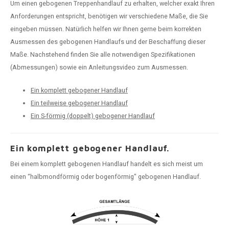
Um einen gebogenen Treppenhandlauf zu erhalten, welcher exakt Ihren
dlauf Stahl
A
Anforderungen entspricht, benötigen wir verschiedene Maße, die Sie
eingeben müssen. Natürlich helfen wir Ihnen gerne beim korrekten
ndlauf Schmiedeeisen
Ausmessen des gebogenen Handlaufs und der Beschaffung dieser
Maße. Nachstehend finden Sie alle notwendigen Spezifikationen
dlauf Gunmetal Optik
(Abmessungen) sowie ein Anleitungsvideo zum Ausmessen.
dlauf Bronze Optik
Ein komplett gebogener Handlauf
Ein teilweise gebogener Handlauf
Ein S-förmig (doppelt) gebogener Handlauf
Ein komplett gebogener Handlauf.
Bei einem komplett gebogenen Handlauf handelt es sich meist um
einen “halbmondförmig oder bogenförmig" gebogenen Handlauf.