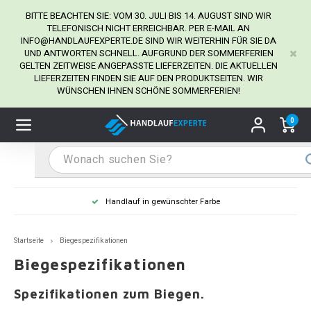
BITTE BEACHTEN SIE: VOM 30. JULI BIS 14. AUGUST SIND WIR
TELEFONISCH NICHT ERREICHBAR. PER E-MAIL AN
INFO@HANDLAUFEXPERTE.DE
SIND WIR WEITERHIN FÜR SIE DA
UND ANTWORTEN SCHNELL. AUFGRUND DER SOMMERFERIEN
Hauptmenü / Handlaufhalter
Hauptmenü / Tipps & Tricks
Hauptmenü / Handlauf
Hauptmenü / Extra
GELTEN ZEITWEISE ANGEPASSTE LIEFERZEITEN. DIE AKTUELLEN
Handlaufhalter
Tipps & Tricks
Handlauf
Extra
LIEFERZEITEN FINDEN SIE AUF DEN PRODUKTSEITEN. WIR
WÜNSCHEN IHNEN SCHÖNE SOMMERFERIEN!
dlauf Edelstahl
dlaufhalter Edelstahl
kstift
H
H
H
H
H
H
H
H
H
H
H
H
H
H
H
H
ndlauf Ausmessen
0
ndlauf schwarz
dlaufhalter schwarz
dlauf mit Gehrungswinkeln
H
H
H
H
H
H
H
H
H
H
H
H
H
H
H
H
dlauf Montieren
dlauf anthrazit
dlaufhalter anthrazit
lstahl Reinigung
H
H
H
H
H
H
H
H
H
H
H
H
A
A
A
A
Handlauf in gewünschter Farbe
dlauf grau
dlaufhalter weiß
hrauben
H
H
H
A
H
H
A
H
A
A
H
A
Startseite
Biegespezifikationen
dlauf weiß
dlaufhalter Stahl
all- & Gewindebohrer
H
H
A
A
H
A
A
Biegespezifikationen
dlauf in RAL Farbe nach Wunsch
dlaufhalter in RAL Farbe nach Wunsch
iderstange
H
A
A
Spezifikationen zum Biegen.