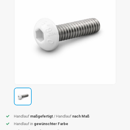
dlauf Stahl
A
ndlauf Schmiedeeisen
dlauf Gunmetal Optik
dlauf Bronze Optik
Handlauf
maßgefertigt
/ Handlauf
nach Maß
Handlauf in
gewünschter Farbe