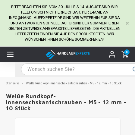
BITTE BEACHTEN SIE: VOM 30. JULI BIS 14. AUGUST SIND WIR
TELEFONISCH NICHT ERREICHBAR. PER E-MAIL AN
INFO@HANDLAUFEXPERTE.DE
SIND WIR WEITERHIN FÜR SIE DA
UND ANTWORTEN SCHNELL. AUFGRUND DER SOMMERFERIEN
Hauptmenü / Handlaufhalter
Hauptmenü / Tipps & Tricks
Hauptmenü / Handlauf
Hauptmenü / Extra
GELTEN ZEITWEISE ANGEPASSTE LIEFERZEITEN. DIE AKTUELLEN
Handlaufhalter
Tipps & Tricks
Handlauf
Extra
LIEFERZEITEN FINDEN SIE AUF DEN PRODUKTSEITEN. WIR
WÜNSCHEN IHNEN SCHÖNE SOMMERFERIEN!
dlauf Edelstahl
dlaufhalter Edelstahl
kstift
H
H
H
H
H
H
H
H
H
H
H
H
H
H
H
H
ndlauf Ausmessen
0
ndlauf schwarz
dlaufhalter schwarz
dlauf mit Gehrungswinkeln
H
H
H
H
H
H
H
H
H
H
H
H
H
H
H
H
dlauf Montieren
dlauf anthrazit
dlaufhalter anthrazit
lstahl Reinigung
H
H
H
H
H
H
H
H
H
H
H
H
A
A
A
A
Startseite
Weiße Rundkopf-Innensechskantschrauben - M5 - 12 mm - 10 Stück
dlauf grau
dlaufhalter weiß
hrauben
H
H
H
A
H
H
A
H
A
A
H
A
Weiße Rundkopf-
Innensechskantschrauben - M5 - 12 mm -
10 Stück
dlauf weiß
dlaufhalter Stahl
all- & Gewindebohrer
H
H
A
A
H
A
A
dlauf in RAL Farbe nach Wunsch
dlaufhalter in RAL Farbe nach Wunsch
iderstange
H
A
A