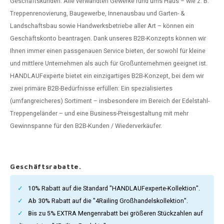
Geschäftskunden. Alle verwandten Gewerke rund ums Haus – wie z. B.
dlauf Stahl
A
Treppenrenovierung, Baugewerbe, Innenausbau und Garten- &
Landschaftsbau sowie Handwerksbetriebe aller Art – können ein
ndlauf Schmiedeeisen
Geschäftskonto beantragen. Dank unseres B2B-Konzepts können wir
Ihnen immer einen passgenauen Service bieten, der sowohl für kleine
dlauf Gunmetal Optik
und mittlere Unternehmen als auch für Großunternehmen geeignet ist.
HANDLAUFexperte bietet ein einzigartiges B2B-Konzept, bei dem wir
dlauf Bronze Optik
zwei primäre B2B-Bedürfnisse erfüllen: Ein spezialisiertes
(umfangreicheres) Sortiment – insbesondere im Bereich der Edelstahl-
Treppengeländer – und eine Business-Preisgestaltung mit mehr
Gewinnspanne für den B2B-Kunden / Wiederverkäufer.
Geschäftsrabatte.
10%
Rabatt auf die Standard "HANDLAUFexperte-Kollektion".
Ab 30%
Rabatt auf die "4Railing Großhandelskollektion".
Bis zu 5%
EXTRA Mengenrabatt bei größeren Stückzahlen auf