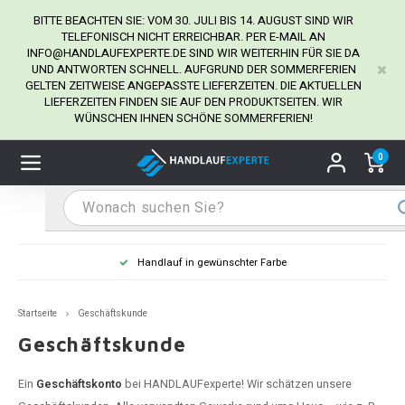
BITTE BEACHTEN SIE: VOM 30. JULI BIS 14. AUGUST SIND WIR
TELEFONISCH NICHT ERREICHBAR. PER E-MAIL AN
INFO@HANDLAUFEXPERTE.DE
SIND WIR WEITERHIN FÜR SIE DA
UND ANTWORTEN SCHNELL. AUFGRUND DER SOMMERFERIEN
Hauptmenü / Handlaufhalter
Hauptmenü / Tipps & Tricks
Hauptmenü / Handlauf
Hauptmenü / Extra
GELTEN ZEITWEISE ANGEPASSTE LIEFERZEITEN. DIE AKTUELLEN
Handlaufhalter
Tipps & Tricks
Handlauf
Extra
LIEFERZEITEN FINDEN SIE AUF DEN PRODUKTSEITEN. WIR
WÜNSCHEN IHNEN SCHÖNE SOMMERFERIEN!
dlauf Edelstahl
dlaufhalter Edelstahl
kstift
H
H
H
H
H
H
H
H
H
H
H
H
H
H
H
H
ndlauf Ausmessen
0
ndlauf schwarz
dlaufhalter schwarz
dlauf mit Gehrungswinkeln
H
H
H
H
H
H
H
H
H
H
H
H
H
H
H
H
dlauf Montieren
dlauf anthrazit
dlaufhalter anthrazit
lstahl Reinigung
H
H
H
H
H
H
H
H
H
H
H
H
A
A
A
A
Handlauf in gewünschter Farbe
dlauf grau
dlaufhalter weiß
hrauben
H
H
H
A
H
H
A
H
A
A
H
A
Startseite
Geschäftskunde
dlauf weiß
dlaufhalter Stahl
all- & Gewindebohrer
H
H
A
A
H
A
A
Geschäftskunde
dlauf in RAL Farbe nach Wunsch
dlaufhalter in RAL Farbe nach Wunsch
iderstange
H
A
A
Ein
Geschäftskonto
bei HANDLAUFexperte! Wir schätzen unsere