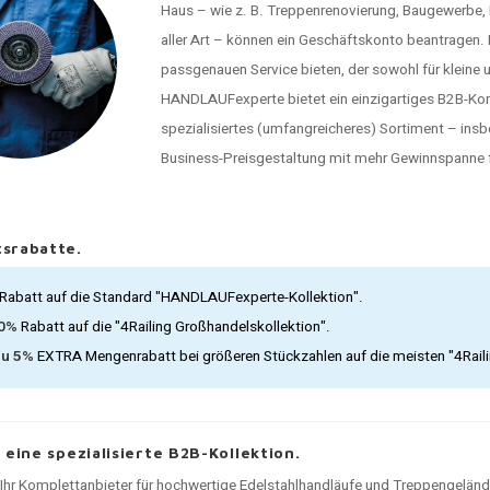
Haus – wie z. B. Treppenrenovierung, Baugewerbe
aller Art – können ein Geschäftskonto beantragen
passgenauen Service bieten, der sowohl für kleine 
HANDLAUFexperte bietet ein einzigartiges B2B-Konz
spezialisiertes (umfangreicheres) Sortiment – ins
Business-Preisgestaltung mit mehr Gewinnspanne f
srabatte.
Rabatt auf die Standard "HANDLAUFexperte-Kollektion".
30%
Rabatt auf die "4Railing Großhandelskollektion".
zu 5%
EXTRA Mengenrabatt bei größeren Stückzahlen auf die meisten "4Rail
, eine spezialisierte B2B-Kollektion.
t Ihr Komplettanbieter für hochwertige Edelstahlhandläufe und Treppengelän