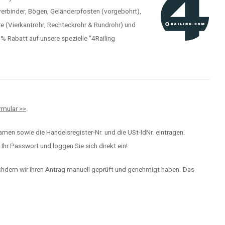
verbinder, Bögen, Geländerpfosten (vorgebohrt),
e (Vierkantrohr, Rechteckrohr & Rundrohr) und
Rabatt auf unsere spezielle "4Railing
mular >>
.
men sowie die Handelsregister-Nr. und die USt-IdNr. eintragen.
hr Passwort und loggen Sie sich direkt ein!
achdem wir Ihren Antrag manuell geprüft und genehmigt haben. Das