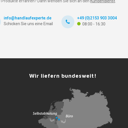
 Produkte erfahren? Dann wenden Sie sich an den
Kundendienst
.
info@handlaufexperte.de
+49 (0)2153 903 3004
Schicken Sie uns eine Email
08:00 - 16:30
Wir liefern bundesweit!