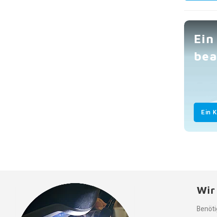
Ein
bea
Ein 
Wir
Benöti