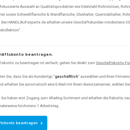
 fokussierte Auswahl an Qualitätsprodukten wie Edelstahl-Rohrstützen, Rohr
ter sowie Schweißflansche & Wandflansche, Glashalter, Querstabhalter, Rohr
 Bei HANDLAUFexperte.de erhalten unsere Geschäftskunden mindestens 30% 
kollektion".
häftskonto beantragen.
tskonto zu beantragen ist einfach, gehen Sie direkt zum
Geschäftskonto-For
ten Sie, dass Sie als Kundentyp "
geschäftlich
" auswählen und Ihren Firmenna
d erhalten Sie automatisch eine E-Mail mit Ihrem Benutzernamen, wählen Sie I
:
Sie haben erst Zugang zum 4Railing Sortiment und erhalten die Rabatte, n
malerweise höchstens 1 Arbeitstag.
tskonto beantragen