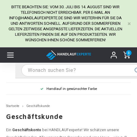
BITTE BEACHTEN SIE: VOM 30. JULI BIS 14. AUGUST SIND WIR
TELEFONISCH NICHT ERREICHBAR. PER E-MAIL AN
INFO@HANDLAUFEXPERTE.DE
SIND WIR WEITERHIN FÜR SIE DA
UND ANTWORTEN SCHNELL. AUFGRUND DER SOMMERFERIEN
Hauptmenü / Handlaufhalter
Hauptmenü / Tipps & Tricks
Hauptmenü / Handlauf
Hauptmenü / Extra
GELTEN ZEITWEISE ANGEPASSTE LIEFERZEITEN. DIE AKTUELLEN
Handlaufhalter
Tipps & Tricks
Handlauf
Extra
LIEFERZEITEN FINDEN SIE AUF DEN PRODUKTSEITEN. WIR
WÜNSCHEN IHNEN SCHÖNE SOMMERFERIEN!
dlauf Edelstahl
dlaufhalter Edelstahl
kstift
H
H
H
H
H
H
H
H
H
H
H
H
H
H
H
H
ndlauf Ausmessen
0
ndlauf schwarz
dlaufhalter schwarz
dlauf mit Gehrungswinkeln
H
H
H
H
H
H
H
H
H
H
H
H
H
H
H
H
dlauf Montieren
dlauf anthrazit
dlaufhalter anthrazit
lstahl Reinigung
H
H
H
H
H
H
H
H
H
H
H
H
A
A
A
A
Handlauf in gewünschter Farbe
dlauf grau
dlaufhalter weiß
hrauben
H
H
H
A
H
H
A
H
A
A
H
A
Startseite
Geschäftskunde
dlauf weiß
dlaufhalter Stahl
all- & Gewindebohrer
H
H
A
A
H
A
A
Geschäftskunde
dlauf in RAL Farbe nach Wunsch
dlaufhalter in RAL Farbe nach Wunsch
iderstange
H
A
A
Ein
Geschäftskonto
bei HANDLAUFexperte! Wir schätzen unsere