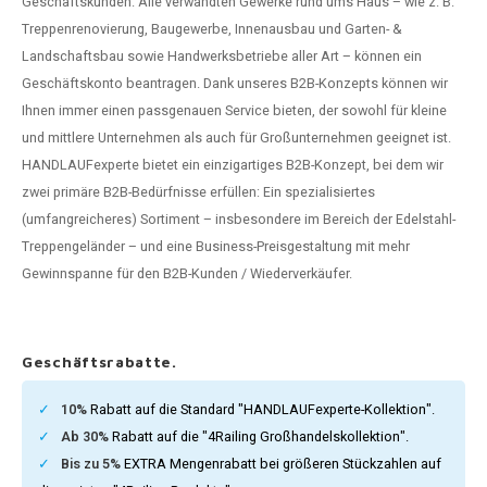
Geschäftskunden. Alle verwandten Gewerke rund ums Haus – wie z. B.
dlauf Stahl
A
Treppenrenovierung, Baugewerbe, Innenausbau und Garten- &
Landschaftsbau sowie Handwerksbetriebe aller Art – können ein
ndlauf Schmiedeeisen
Geschäftskonto beantragen. Dank unseres B2B-Konzepts können wir
Ihnen immer einen passgenauen Service bieten, der sowohl für kleine
dlauf Gunmetal Optik
und mittlere Unternehmen als auch für Großunternehmen geeignet ist.
HANDLAUFexperte bietet ein einzigartiges B2B-Konzept, bei dem wir
dlauf Bronze Optik
zwei primäre B2B-Bedürfnisse erfüllen: Ein spezialisiertes
(umfangreicheres) Sortiment – insbesondere im Bereich der Edelstahl-
Treppengeländer – und eine Business-Preisgestaltung mit mehr
Gewinnspanne für den B2B-Kunden / Wiederverkäufer.
Geschäftsrabatte.
10%
Rabatt auf die Standard "HANDLAUFexperte-Kollektion".
Ab 30%
Rabatt auf die "4Railing Großhandelskollektion".
Bis zu 5%
EXTRA Mengenrabatt bei größeren Stückzahlen auf