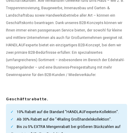
Geschäftskunden. Alle verwandten Gewerke rund ums Haus – wie z. B.
dlauf Stahl
A
Treppenrenovierung, Baugewerbe, Innenausbau und Garten- &
Landschaftsbau sowie Handwerksbetriebe aller Art – können ein
ndlauf Schmiedeeisen
Geschäftskonto beantragen. Dank unseres B2B-Konzepts können wir
Ihnen immer einen passgenauen Service bieten, der sowohl für kleine
dlauf Gunmetal Optik
und mittlere Unternehmen als auch für Großunternehmen geeignet ist.
HANDLAUFexperte bietet ein einzigartiges B2B-Konzept, bei dem wir
dlauf Bronze Optik
zwei primäre B2B-Bedürfnisse erfüllen: Ein spezialisiertes
(umfangreicheres) Sortiment – insbesondere im Bereich der Edelstahl-
Treppengeländer – und eine Business-Preisgestaltung mit mehr
Gewinnspanne für den B2B-Kunden / Wiederverkäufer.
Geschäftsrabatte.
10%
Rabatt auf die Standard "HANDLAUFexperte-Kollektion".
Ab 30%
Rabatt auf die "4Railing Großhandelskollektion".
Bis zu 5%
EXTRA Mengenrabatt bei größeren Stückzahlen auf