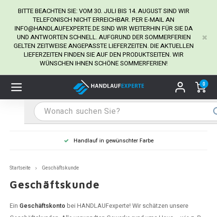
BITTE BEACHTEN SIE: VOM 30. JULI BIS 14. AUGUST SIND WIR
TELEFONISCH NICHT ERREICHBAR. PER E-MAIL AN
INFO@HANDLAUFEXPERTE.DE
SIND WIR WEITERHIN FÜR SIE DA
UND ANTWORTEN SCHNELL. AUFGRUND DER SOMMERFERIEN
Hauptmenü / Handlaufhalter
Hauptmenü / Tipps & Tricks
Hauptmenü / Handlauf
Hauptmenü / Extra
GELTEN ZEITWEISE ANGEPASSTE LIEFERZEITEN. DIE AKTUELLEN
Handlaufhalter
Tipps & Tricks
Handlauf
Extra
LIEFERZEITEN FINDEN SIE AUF DEN PRODUKTSEITEN. WIR
WÜNSCHEN IHNEN SCHÖNE SOMMERFERIEN!
dlauf Edelstahl
dlaufhalter Edelstahl
kstift
H
H
H
H
H
H
H
H
H
H
H
H
H
H
H
H
ndlauf Ausmessen
0
ndlauf schwarz
dlaufhalter schwarz
dlauf mit Gehrungswinkeln
H
H
H
H
H
H
H
H
H
H
H
H
H
H
H
H
dlauf Montieren
dlauf anthrazit
dlaufhalter anthrazit
lstahl Reinigung
H
H
H
H
H
H
H
H
H
H
H
H
A
A
A
A
Handlauf in gewünschter Farbe
dlauf grau
dlaufhalter weiß
hrauben
H
H
H
A
H
H
A
H
A
A
H
A
Startseite
Geschäftskunde
dlauf weiß
dlaufhalter Stahl
all- & Gewindebohrer
H
H
A
A
H
A
A
Geschäftskunde
dlauf in RAL Farbe nach Wunsch
dlaufhalter in RAL Farbe nach Wunsch
iderstange
H
A
A
Ein
Geschäftskonto
bei HANDLAUFexperte! Wir schätzen unsere