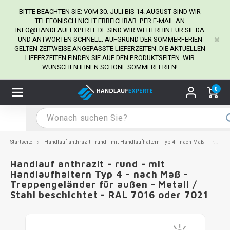
BITTE BEACHTEN SIE: VOM 30. JULI BIS 14. AUGUST SIND WIR
TELEFONISCH NICHT ERREICHBAR. PER E-MAIL AN
INFO@HANDLAUFEXPERTE.DE
SIND WIR WEITERHIN FÜR SIE DA
UND ANTWORTEN SCHNELL. AUFGRUND DER SOMMERFERIEN
Hauptmenü / Handlaufhalter
Hauptmenü / Tipps & Tricks
Hauptmenü / Handlauf
Hauptmenü / Extra
GELTEN ZEITWEISE ANGEPASSTE LIEFERZEITEN. DIE AKTUELLEN
Handlaufhalter
Tipps & Tricks
Handlauf
Extra
LIEFERZEITEN FINDEN SIE AUF DEN PRODUKTSEITEN. WIR
WÜNSCHEN IHNEN SCHÖNE SOMMERFERIEN!
dlauf Edelstahl
dlaufhalter Edelstahl
kstift
H
H
H
H
H
H
H
H
H
H
H
H
H
H
H
H
ndlauf Ausmessen
0
ndlauf schwarz
dlaufhalter schwarz
dlauf mit Gehrungswinkeln
H
H
H
H
H
H
H
H
H
H
H
H
H
H
H
H
dlauf Montieren
dlauf anthrazit
dlaufhalter anthrazit
lstahl Reinigung
H
H
H
H
H
H
H
H
H
H
H
H
A
A
A
A
Startseite
Handlauf anthrazit - rund - mit Handlaufhaltern Typ 4 - nach Maß - Treppengeländer für außen - Metall / Stahl beschichtet - RAL 7016 oder 7021
dlauf grau
dlaufhalter weiß
hrauben
H
H
H
A
H
H
A
H
A
A
H
A
Handlauf anthrazit - rund - mit
Handlaufhaltern Typ 4 - nach Maß -
Treppengeländer für außen - Metall /
dlauf weiß
dlaufhalter Stahl
all- & Gewindebohrer
H
H
A
A
H
A
A
Stahl beschichtet - RAL 7016 oder 7021
dlauf in RAL Farbe nach Wunsch
dlaufhalter in RAL Farbe nach Wunsch
iderstange
H
A
A