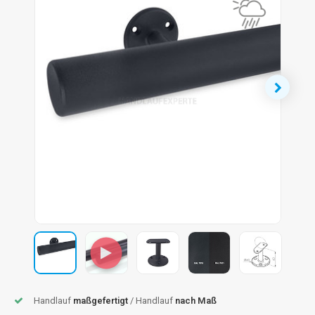
dlauf Stahl
A
ndlauf Schmiedeeisen
dlauf Gunmetal Optik
dlauf Bronze Optik
Handlauf
maßgefertigt
/ Handlauf
nach Maß