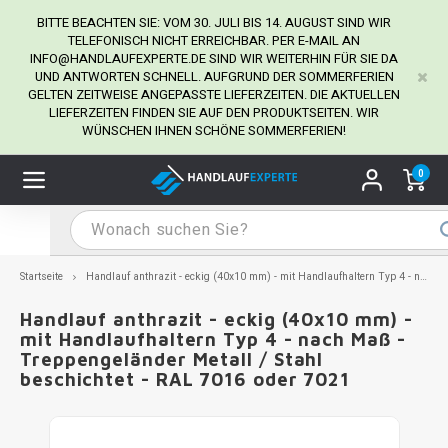
BITTE BEACHTEN SIE: VOM 30. JULI BIS 14. AUGUST SIND WIR
TELEFONISCH NICHT ERREICHBAR. PER E-MAIL AN
INFO@HANDLAUFEXPERTE.DE
SIND WIR WEITERHIN FÜR SIE DA
UND ANTWORTEN SCHNELL. AUFGRUND DER SOMMERFERIEN
Hauptmenü / Handlaufhalter
Hauptmenü / Tipps & Tricks
Hauptmenü / Handlauf
Hauptmenü / Extra
GELTEN ZEITWEISE ANGEPASSTE LIEFERZEITEN. DIE AKTUELLEN
Handlaufhalter
Tipps & Tricks
Handlauf
Extra
LIEFERZEITEN FINDEN SIE AUF DEN PRODUKTSEITEN. WIR
WÜNSCHEN IHNEN SCHÖNE SOMMERFERIEN!
dlauf Edelstahl
dlaufhalter Edelstahl
kstift
H
H
H
H
H
H
H
H
H
H
H
H
H
H
H
H
ndlauf Ausmessen
0
ndlauf schwarz
dlaufhalter schwarz
dlauf mit Gehrungswinkeln
H
H
H
H
H
H
H
H
H
H
H
H
H
H
H
H
dlauf Montieren
dlauf anthrazit
dlaufhalter anthrazit
lstahl Reinigung
H
H
H
H
H
H
H
H
H
H
H
H
A
A
A
A
Startseite
Handlauf anthrazit - eckig (40x10 mm) - mit Handlaufhaltern Typ 4 - nach Maß - Treppengeländer Metall / Stahl beschichtet - RAL 7016 oder 7021
dlauf grau
dlaufhalter weiß
hrauben
H
H
H
A
H
H
A
H
A
A
H
A
Handlauf anthrazit - eckig (40x10 mm) -
mit Handlaufhaltern Typ 4 - nach Maß -
Treppengeländer Metall / Stahl
dlauf weiß
dlaufhalter Stahl
all- & Gewindebohrer
H
H
A
A
H
A
A
beschichtet - RAL 7016 oder 7021
dlauf in RAL Farbe nach Wunsch
dlaufhalter in RAL Farbe nach Wunsch
iderstange
H
A
A