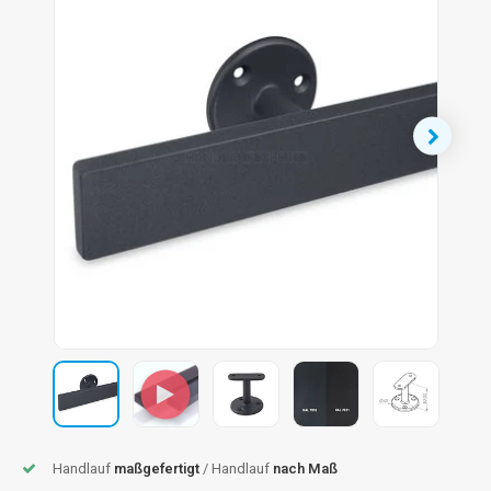
dlauf Stahl
A
ndlauf Schmiedeeisen
dlauf Gunmetal Optik
dlauf Bronze Optik
Handlauf
maßgefertigt
/ Handlauf
nach Maß