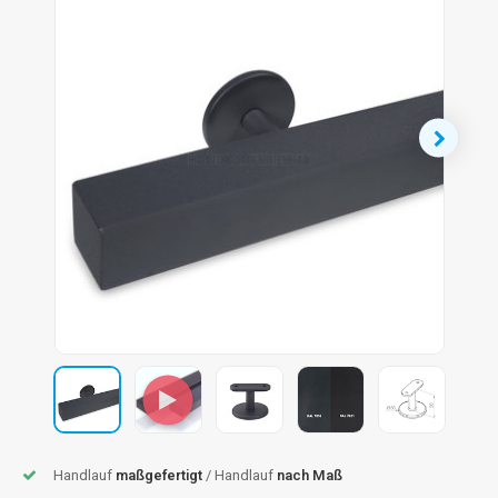
dlauf Stahl
A
ndlauf Schmiedeeisen
dlauf Gunmetal Optik
dlauf Bronze Optik
Handlauf
maßgefertigt
/ Handlauf
nach Maß