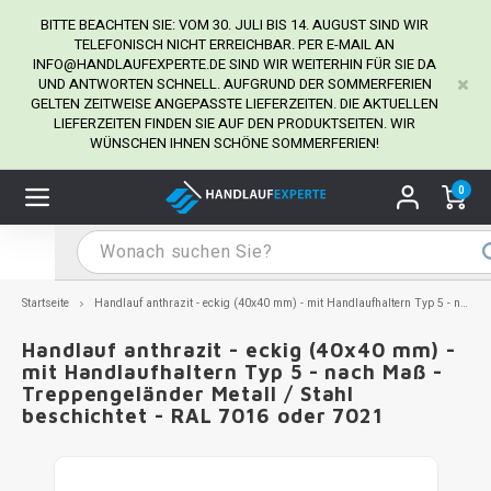
BITTE BEACHTEN SIE: VOM 30. JULI BIS 14. AUGUST SIND WIR
TELEFONISCH NICHT ERREICHBAR. PER E-MAIL AN
INFO@HANDLAUFEXPERTE.DE
SIND WIR WEITERHIN FÜR SIE DA
UND ANTWORTEN SCHNELL. AUFGRUND DER SOMMERFERIEN
Hauptmenü / Handlaufhalter
Hauptmenü / Tipps & Tricks
Hauptmenü / Handlauf
Hauptmenü / Extra
GELTEN ZEITWEISE ANGEPASSTE LIEFERZEITEN. DIE AKTUELLEN
Handlaufhalter
Tipps & Tricks
Handlauf
Extra
LIEFERZEITEN FINDEN SIE AUF DEN PRODUKTSEITEN. WIR
WÜNSCHEN IHNEN SCHÖNE SOMMERFERIEN!
dlauf Edelstahl
dlaufhalter Edelstahl
kstift
H
H
H
H
H
H
H
H
H
H
H
H
H
H
H
H
ndlauf Ausmessen
0
ndlauf schwarz
dlaufhalter schwarz
dlauf mit Gehrungswinkeln
H
H
H
H
H
H
H
H
H
H
H
H
H
H
H
H
dlauf Montieren
dlauf anthrazit
dlaufhalter anthrazit
lstahl Reinigung
H
H
H
H
H
H
H
H
H
H
H
H
A
A
A
A
Startseite
Handlauf anthrazit - eckig (40x40 mm) - mit Handlaufhaltern Typ 5 - nach Maß - Treppengeländer Metall / Stahl beschichtet - RAL 7016 oder 7021
dlauf grau
dlaufhalter weiß
hrauben
H
H
H
A
H
H
A
H
A
A
H
A
Handlauf anthrazit - eckig (40x40 mm) -
mit Handlaufhaltern Typ 5 - nach Maß -
Treppengeländer Metall / Stahl
dlauf weiß
dlaufhalter Stahl
all- & Gewindebohrer
H
H
A
A
H
A
A
beschichtet - RAL 7016 oder 7021
dlauf in RAL Farbe nach Wunsch
dlaufhalter in RAL Farbe nach Wunsch
iderstange
H
A
A