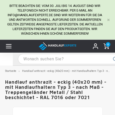
BITTE BEACHTEN SIE: VOM 30. JULI BIS 14. AUGUST SIND WIR
TELEFONISCH NICHT ERREICHBAR. PER E-MAIL AN
INFO@HANDLAUFEXPERTE.DE
SIND WIR WEITERHIN FÜR SIE DA
UND ANTWORTEN SCHNELL. AUFGRUND DER SOMMERFERIEN
Hauptmenü / Handlaufhalter
Hauptmenü / Tipps & Tricks
Hauptmenü / Handlauf
Hauptmenü / Extra
GELTEN ZEITWEISE ANGEPASSTE LIEFERZEITEN. DIE AKTUELLEN
Handlaufhalter
Tipps & Tricks
Handlauf
Extra
LIEFERZEITEN FINDEN SIE AUF DEN PRODUKTSEITEN. WIR
WÜNSCHEN IHNEN SCHÖNE SOMMERFERIEN!
dlauf Edelstahl
dlaufhalter Edelstahl
kstift
H
H
H
H
H
H
H
H
H
H
H
H
H
H
H
H
ndlauf Ausmessen
0
ndlauf schwarz
dlaufhalter schwarz
dlauf mit Gehrungswinkeln
H
H
H
H
H
H
H
H
H
H
H
H
H
H
H
H
dlauf Montieren
dlauf anthrazit
dlaufhalter anthrazit
lstahl Reinigung
H
H
H
H
H
H
H
H
H
H
H
H
A
A
A
A
Startseite
Handlauf anthrazit - eckig (40x20 mm) - mit Handlaufhaltern Typ 3 - nach Maß - Treppengeländer Metall / Stahl beschichtet - RAL 7016 oder 7021
dlauf grau
dlaufhalter weiß
hrauben
H
H
H
A
H
H
A
H
A
A
H
A
Handlauf anthrazit - eckig (40x20 mm) -
mit Handlaufhaltern Typ 3 - nach Maß -
Treppengeländer Metall / Stahl
dlauf weiß
dlaufhalter Stahl
all- & Gewindebohrer
H
H
A
A
H
A
A
beschichtet - RAL 7016 oder 7021
dlauf in RAL Farbe nach Wunsch
dlaufhalter in RAL Farbe nach Wunsch
iderstange
H
A
A