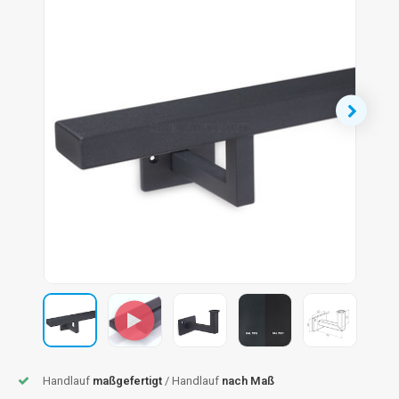
dlauf Stahl
A
ndlauf Schmiedeeisen
dlauf Gunmetal Optik
dlauf Bronze Optik
Handlauf
maßgefertigt
/ Handlauf
nach Maß