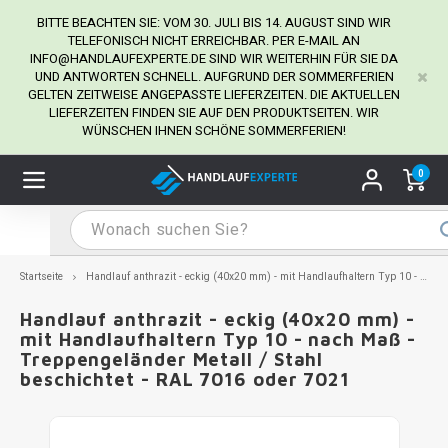
BITTE BEACHTEN SIE: VOM 30. JULI BIS 14. AUGUST SIND WIR
TELEFONISCH NICHT ERREICHBAR. PER E-MAIL AN
INFO@HANDLAUFEXPERTE.DE
SIND WIR WEITERHIN FÜR SIE DA
UND ANTWORTEN SCHNELL. AUFGRUND DER SOMMERFERIEN
Hauptmenü / Handlaufhalter
Hauptmenü / Tipps & Tricks
Hauptmenü / Handlauf
Hauptmenü / Extra
GELTEN ZEITWEISE ANGEPASSTE LIEFERZEITEN. DIE AKTUELLEN
Handlaufhalter
Tipps & Tricks
Handlauf
Extra
LIEFERZEITEN FINDEN SIE AUF DEN PRODUKTSEITEN. WIR
WÜNSCHEN IHNEN SCHÖNE SOMMERFERIEN!
dlauf Edelstahl
dlaufhalter Edelstahl
kstift
H
H
H
H
H
H
H
H
H
H
H
H
H
H
H
H
ndlauf Ausmessen
0
ndlauf schwarz
dlaufhalter schwarz
dlauf mit Gehrungswinkeln
H
H
H
H
H
H
H
H
H
H
H
H
H
H
H
H
dlauf Montieren
dlauf anthrazit
dlaufhalter anthrazit
lstahl Reinigung
H
H
H
H
H
H
H
H
H
H
H
H
A
A
A
A
Startseite
Handlauf anthrazit - eckig (40x20 mm) - mit Handlaufhaltern Typ 10 - nach Maß - Treppengeländer Metall / Stahl beschichtet - RAL 7016 oder 7021
dlauf grau
dlaufhalter weiß
hrauben
H
H
H
A
H
H
A
H
A
A
H
A
Handlauf anthrazit - eckig (40x20 mm) -
mit Handlaufhaltern Typ 10 - nach Maß -
Treppengeländer Metall / Stahl
dlauf weiß
dlaufhalter Stahl
all- & Gewindebohrer
H
H
A
A
H
A
A
beschichtet - RAL 7016 oder 7021
dlauf in RAL Farbe nach Wunsch
dlaufhalter in RAL Farbe nach Wunsch
iderstange
H
A
A