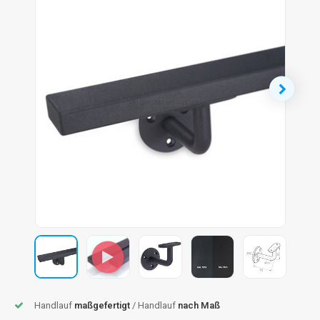
dlauf Stahl
A
ndlauf Schmiedeeisen
dlauf Gunmetal Optik
dlauf Bronze Optik
Handlauf
maßgefertigt
/ Handlauf
nach Maß