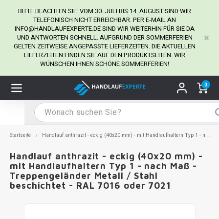
BITTE BEACHTEN SIE: VOM 30. JULI BIS 14. AUGUST SIND WIR
TELEFONISCH NICHT ERREICHBAR. PER E-MAIL AN
INFO@HANDLAUFEXPERTE.DE
SIND WIR WEITERHIN FÜR SIE DA
UND ANTWORTEN SCHNELL. AUFGRUND DER SOMMERFERIEN
Hauptmenü / Handlaufhalter
Hauptmenü / Tipps & Tricks
Hauptmenü / Handlauf
Hauptmenü / Extra
GELTEN ZEITWEISE ANGEPASSTE LIEFERZEITEN. DIE AKTUELLEN
Handlaufhalter
Tipps & Tricks
Handlauf
Extra
LIEFERZEITEN FINDEN SIE AUF DEN PRODUKTSEITEN. WIR
WÜNSCHEN IHNEN SCHÖNE SOMMERFERIEN!
dlauf Edelstahl
dlaufhalter Edelstahl
kstift
H
H
H
H
H
H
H
H
H
H
H
H
H
H
H
H
ndlauf Ausmessen
0
ndlauf schwarz
dlaufhalter schwarz
dlauf mit Gehrungswinkeln
H
H
H
H
H
H
H
H
H
H
H
H
H
H
H
H
dlauf Montieren
dlauf anthrazit
dlaufhalter anthrazit
lstahl Reinigung
H
H
H
H
H
H
H
H
H
H
H
H
A
A
A
A
Startseite
Handlauf anthrazit - eckig (40x20 mm) - mit Handlaufhaltern Typ 1 - nach Maß - Treppengeländer Metall / Stahl beschichtet - RAL 7016 oder 7021
dlauf grau
dlaufhalter weiß
hrauben
H
H
H
A
H
H
A
H
A
A
H
A
Handlauf anthrazit - eckig (40x20 mm) -
mit Handlaufhaltern Typ 1 - nach Maß -
Treppengeländer Metall / Stahl
dlauf weiß
dlaufhalter Stahl
all- & Gewindebohrer
H
H
A
A
H
A
A
beschichtet - RAL 7016 oder 7021
dlauf in RAL Farbe nach Wunsch
dlaufhalter in RAL Farbe nach Wunsch
iderstange
H
A
A