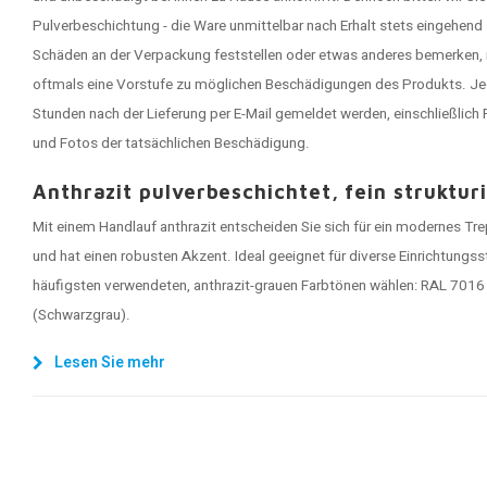
Pulverbeschichtung - die Ware unmittelbar nach Erhalt stets eingehend
Schäden an der Verpackung feststellen oder etwas anderes bemerken, 
oftmals eine Vorstufe zu möglichen Beschädigungen des Produkts. J
Stunden nach der Lieferung per E-Mail gemeldet werden, einschließlic
und Fotos der tatsächlichen Beschädigung.
Anthrazit pulverbeschichtet, fein strukturi
Mit einem Handlauf anthrazit entscheiden Sie sich für ein modernes Tr
und hat einen robusten Akzent. Ideal geeignet für diverse Einrichtungs
häufigsten verwendeten, anthrazit-grauen Farbtönen wählen: RAL 7016
(Schwarzgrau).
Lesen Sie mehr