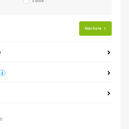
3 Stück
Nächste
e
en