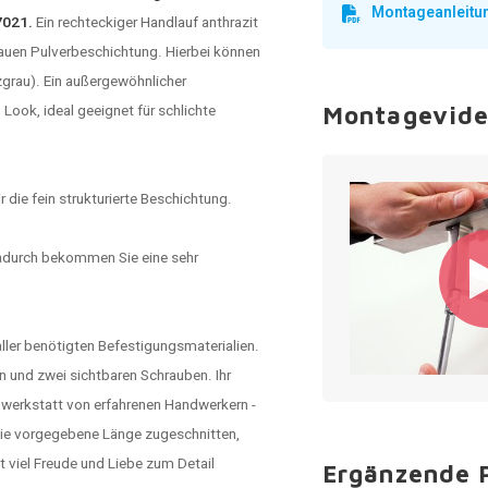
Montageanleitu
 7021.
Ein rechteckiger
Handlauf
anthrazit
rauen Pulverbeschichtung. Hierbei können
grau). Ein außergewöhnlicher
Look, ideal geeignet für schlichte
Montagevid
 die fein strukturierte Beschichtung.
adurch bekommen Sie eine sehr
aller benötigten Befestigungsmaterialien.
n und zwei sichtbaren Schrauben. Ihr
hwerkstatt von erfahrenen Handwerkern -
 die vorgegebene Länge zugeschnitten,
 viel Freude und Liebe zum Detail
Ergänzende 