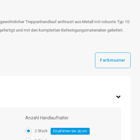
rgewöhnlicher Treppenhandlauf anthrazit aus Metall mit robuste Typ 10
efertigt und mit den kompletten Befestigungsmaterialien geliefert.
Farbmuster
Anzahl Handlaufhalter
2 Stück
Empfohlen bei
cm
30