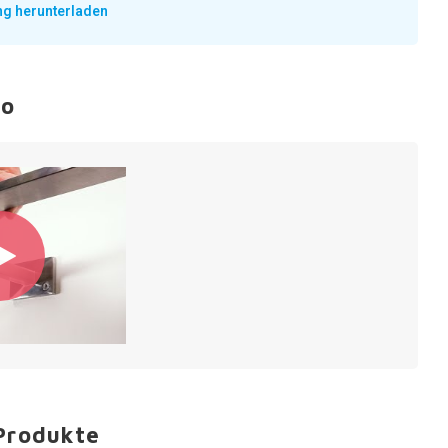
ng herunterladen
eo
Produkte