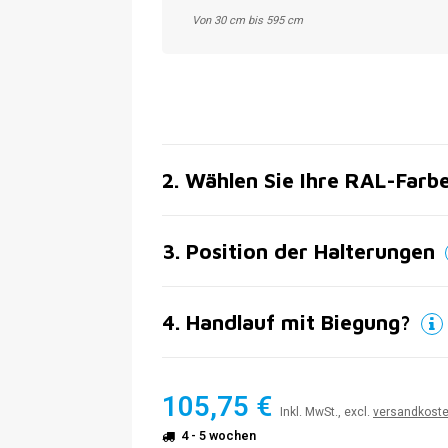
Von 30 cm bis 595 cm
2
.
Wählen Sie Ihre RAL-Farb
3
.
Position der Halterungen
4
.
Handlauf mit Biegung?
105,75 €
Inkl. MwSt., excl.
versandkost
4 - 5 wochen