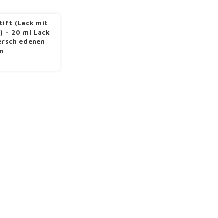
tift (Lack mit
l) - 20 ml Lack
verschiedenen
n