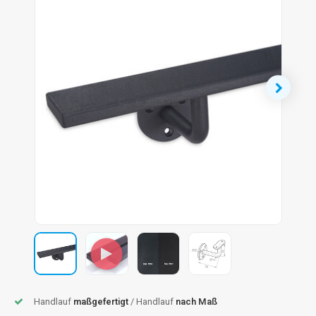
dlauf Stahl
A
ndlauf Schmiedeeisen
dlauf Gunmetal Optik
dlauf Bronze Optik
Handlauf
maßgefertigt
/ Handlauf
nach Maß