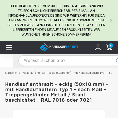
BITTE BEACHTEN SIE: VOM 30. JULI BIS 14. AUGUST SIND WIR
TELEFONISCH NICHT ERREICHBAR. PER E-MAIL AN
INFO@HANDLAUFEXPERTE.DE
SIND WIR WEITERHIN FÜR SIE DA
UND ANTWORTEN SCHNELL. AUFGRUND DER SOMMERFERIEN
Hauptmenü / Handlaufhalter
Hauptmenü / Tipps & Tricks
Hauptmenü / Handlauf
Hauptmenü / Extra
GELTEN ZEITWEISE ANGEPASSTE LIEFERZEITEN. DIE AKTUELLEN
Handlaufhalter
Tipps & Tricks
Handlauf
Extra
LIEFERZEITEN FINDEN SIE AUF DEN PRODUKTSEITEN. WIR
WÜNSCHEN IHNEN SCHÖNE SOMMERFERIEN!
dlauf Edelstahl
dlaufhalter Edelstahl
kstift
H
H
H
H
H
H
H
H
H
H
H
H
H
H
H
H
ndlauf Ausmessen
0
ndlauf schwarz
dlaufhalter schwarz
dlauf mit Gehrungswinkeln
H
H
H
H
H
H
H
H
H
H
H
H
H
H
H
H
dlauf Montieren
dlauf anthrazit
dlaufhalter anthrazit
lstahl Reinigung
H
H
H
H
H
H
H
H
H
H
H
H
A
A
A
A
Startseite
Handlauf anthrazit - eckig (50x10 mm) - mit Handlaufhaltern Typ 1 - nach Maß - Treppengeländer Metall / Stahl beschichtet - RAL 7016 oder 7021
dlauf grau
dlaufhalter weiß
hrauben
H
H
H
A
H
H
A
H
A
A
H
A
Handlauf anthrazit - eckig (50x10 mm) -
mit Handlaufhaltern Typ 1 - nach Maß -
Treppengeländer Metall / Stahl
dlauf weiß
dlaufhalter Stahl
all- & Gewindebohrer
H
H
A
A
H
A
A
beschichtet - RAL 7016 oder 7021
dlauf in RAL Farbe nach Wunsch
dlaufhalter in RAL Farbe nach Wunsch
iderstange
H
A
A