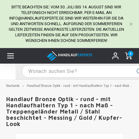
BITTE BEACHTEN SIE: VOM 30. JULI BIS 14. AUGUST SIND WIR
TELEFONISCH NICHT ERREICHBAR. PER E-MAIL AN
INFO@HANDLAUFEXPERTE.DE
SIND WIR WEITERHIN FÜR SIE DA
UND ANTWORTEN SCHNELL. AUFGRUND DER SOMMERFERIEN
Hauptmenü / Handlaufhalter
Hauptmenü / Tipps & Tricks
Hauptmenü / Handlauf
Hauptmenü / Extra
GELTEN ZEITWEISE ANGEPASSTE LIEFERZEITEN. DIE AKTUELLEN
Handlaufhalter
Tipps & Tricks
Handlauf
Extra
LIEFERZEITEN FINDEN SIE AUF DEN PRODUKTSEITEN. WIR
WÜNSCHEN IHNEN SCHÖNE SOMMERFERIEN!
dlauf Edelstahl
dlaufhalter Edelstahl
kstift
H
H
H
H
H
H
H
H
H
H
H
H
H
H
H
H
ndlauf Ausmessen
0
ndlauf schwarz
dlaufhalter schwarz
dlauf mit Gehrungswinkeln
H
H
H
H
H
H
H
H
H
H
H
H
H
H
H
H
dlauf Montieren
dlauf anthrazit
dlaufhalter anthrazit
lstahl Reinigung
H
H
H
H
H
H
H
H
H
H
H
H
A
A
A
A
Startseite
Handlauf Bronze Optik - rund - mit Handlaufhaltern Typ 1 - nach Maß - Treppengeländer Metall / Stahl beschichtet - Messing / Gold / Kupfer-Look
dlauf grau
dlaufhalter weiß
hrauben
H
H
H
A
H
H
A
H
A
A
H
A
Handlauf Bronze Optik - rund - mit
Handlaufhaltern Typ 1 - nach Maß -
Treppengeländer Metall / Stahl
dlauf weiß
dlaufhalter Stahl
all- & Gewindebohrer
H
H
A
A
H
A
A
beschichtet - Messing / Gold / Kupfer-
Look
dlauf in RAL Farbe nach Wunsch
dlaufhalter in RAL Farbe nach Wunsch
iderstange
H
A
A