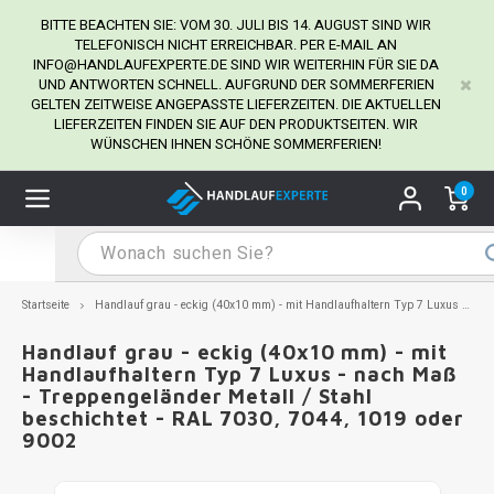
BITTE BEACHTEN SIE: VOM 30. JULI BIS 14. AUGUST SIND WIR
TELEFONISCH NICHT ERREICHBAR. PER E-MAIL AN
INFO@HANDLAUFEXPERTE.DE
SIND WIR WEITERHIN FÜR SIE DA
UND ANTWORTEN SCHNELL. AUFGRUND DER SOMMERFERIEN
Hauptmenü / Handlaufhalter
Hauptmenü / Tipps & Tricks
Hauptmenü / Handlauf
Hauptmenü / Extra
GELTEN ZEITWEISE ANGEPASSTE LIEFERZEITEN. DIE AKTUELLEN
Handlaufhalter
Tipps & Tricks
Handlauf
Extra
LIEFERZEITEN FINDEN SIE AUF DEN PRODUKTSEITEN. WIR
WÜNSCHEN IHNEN SCHÖNE SOMMERFERIEN!
dlauf Edelstahl
dlaufhalter Edelstahl
kstift
H
H
H
H
H
H
H
H
H
H
H
H
H
H
H
H
ndlauf Ausmessen
0
ndlauf schwarz
dlaufhalter schwarz
dlauf mit Gehrungswinkeln
H
H
H
H
H
H
H
H
H
H
H
H
H
H
H
H
dlauf Montieren
dlauf anthrazit
dlaufhalter anthrazit
lstahl Reinigung
H
H
H
H
H
H
H
H
H
H
H
H
A
A
A
A
Startseite
Handlauf grau - eckig (40x10 mm) - mit Handlaufhaltern Typ 7 Luxus - nach Maß - Treppengeländer Metall / Stahl beschichtet - RAL 7030, 7044, 1019 oder 9002
dlauf grau
dlaufhalter weiß
hrauben
H
H
H
A
H
H
A
H
A
A
H
A
Handlauf grau - eckig (40x10 mm) - mit
Handlaufhaltern Typ 7 Luxus - nach Maß
- Treppengeländer Metall / Stahl
dlauf weiß
dlaufhalter Stahl
all- & Gewindebohrer
H
H
A
A
H
A
A
beschichtet - RAL 7030, 7044, 1019 oder
9002
dlauf in RAL Farbe nach Wunsch
dlaufhalter in RAL Farbe nach Wunsch
iderstange
H
A
A